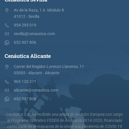
Av de la Raza, 1 A. Módulo 8.
41012 - Sevilla
954 295 019
sevilla@cenautica.com
652 907 806
Cenáutica Alicante
Carrer del Regidor Lorenzo Llaneras, 11
03005 - Alacant - Alicante
965 120 371
alicante@cenautica.com
652 907 806
Cenáutica S.A. ha recibido una ayuda de la Unión Europea con cargo
al Programa Operativo FEDER de Andalucía 2014-2020, financiada
como parte de la respuesta de la Unión a la pandemia de COVID-19