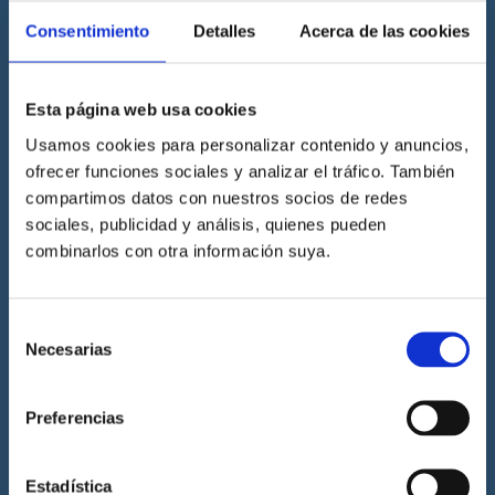
Consentimiento
Detalles
Acerca de las cookies
Esta página web usa cookies
Usamos cookies para personalizar contenido y anuncios,
Cenáutica es la escuela náutica lider en España. Está homologada
por la Dirección General de la Marina Mercante, la Generalitat
ofrecer funciones sociales y analizar el tráfico. También
Valenciana, la Junta de Andalucía y por la Royal Yachting
compartimos datos con nuestros socios de redes
Association.
sociales, publicidad y análisis, quienes pueden
combinarlos con otra información suya.
Selección
Cenáutica
Necesarias
de
Escuela náutica
consentimiento
Escuela náutica virtual
Preferencias
Contacta con Cenáutica
Historia de Cenáutica
Estadística