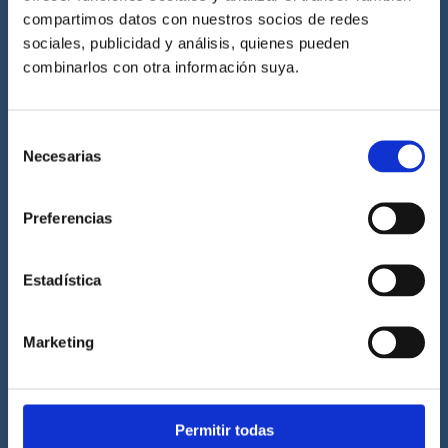
compartimos datos con nuestros socios de redes
Escuela náutica
sociales, publicidad y análisis, quienes pueden
Escuela náutica virtual
combinarlos con otra información suya.
Contacta con Cenáutica
Historia de Cenáutica
Selección
Trabaja con Cenáutica
Necesarias
de
Sala de prensa
consentimiento
Preguntas frecuentes
Preferencias
Diccionario Náutico
Blog
Estadística
Prácticas de titulaciones náuticas
Marketing
Prácticas de PNB
Prácticas de PER
Prácticas de ampliación de atribuciones de PER
Permitir todas
Prácticas de Patrón de Yate