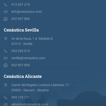
913 451 274
info@cenautica.com
652 907 806
Cenáutica Sevilla
Av de la Raza, 1 A. Módulo 8.
41012 - Sevilla
954 295 019
sevilla@cenautica.com
652 907 806
Cenáutica Alicante
Carrer del Regidor Lorenzo Llaneras, 11
03005 - Alacant - Alicante
965 120 371
alicante@cenautica.com