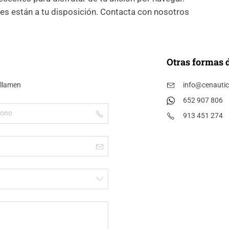
es están a tu disposición. Contacta con nosotros
Otras formas 
 llamen
info@cenauti
652 907 806
913 451 274