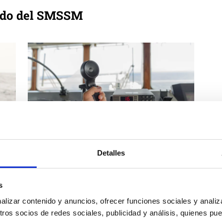
gido del SMSSM
Detalles
Curso de Actualización de Operador
Restringido del SMSSM en Madrid
s
l
Actualiza ya tu titulación de Operador Restringido del
izar contenido y anuncios, ofrecer funciones sociales y analiza
sos y
SMSSM. Consulta las próximas fechas de los cursos y
os socios de redes sociales, publicidad y análisis, quienes pu
reserva ya tu plaza.