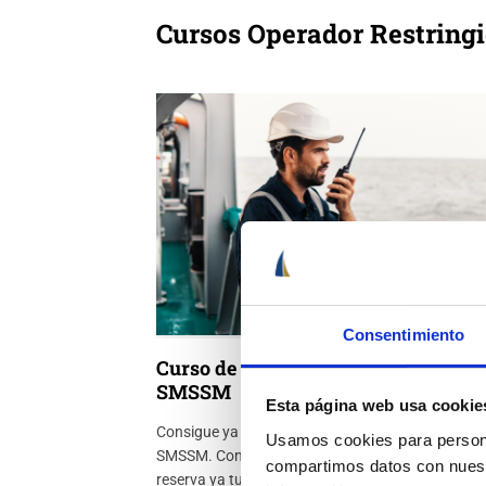
Cursos Operador Restrin
Consentimiento
Curso de Operador Restringido del
SMSSM
Esta página web usa cookie
Consigue ya tu Título de Operador Restringido de
Usamos cookies para personal
SMSSM. Consulta las próximas fechas de los cur
compartimos datos con nuestr
reserva ya tu plaza.