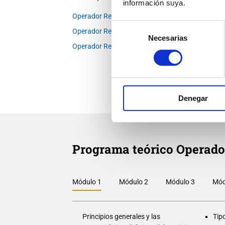
información suya.
Operador Restringido del SMSSM en Madrid
Selección
Operador Restringido del SMSSM en Alicante
Necesarias
de
Operador Restringido del SMSSM en Sevilla
consentimiento
Denegar
Programa teórico Operado
Módulo 1
Módulo 2
Módulo 3
Mód
Principios generales y las
Tip