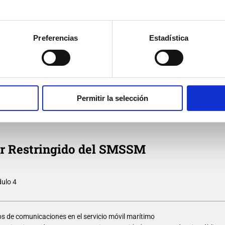
Actualización de Operador Restringido del SMSSM en
Madrid
Preferencias
Estadística
Actualización Operador Restringido del SMSSM en
Alicante
Actualización Operador Restringido del SMSSM en
Sevilla
Permitir la selección
r Restringido del SMSSM
ulo 4
os de comunicaciones en el servicio móvil marítimo