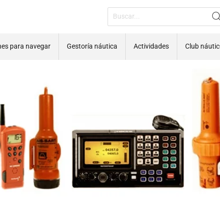
nes para navegar
Gestoría náutica
Actividades
Club náuti