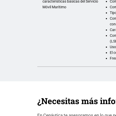
características básicas del Servicio
Com
Móvil Marítimo
Com
Tip
Con
con
Car
Con
(LS
Uso
El 
Fre
¿Necesitas más inf
En Cenáutica te asesoramos en lo que nec