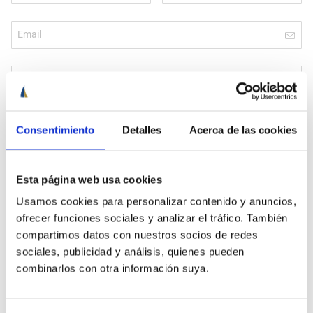
Consentimiento
Detalles
Acerca de las cookies
Esta página web usa cookies
Usamos cookies para personalizar contenido y anuncios,
¡VEN CON TU TRIPULACIÓN Y AHORRA EN TU CURSO!
Si vienes con un grupo de amigos os podréis beneficiar de
ofrecer funciones sociales y analizar el tráfico. También
descuentos de hasta el 50%.
compartimos datos con nuestros socios de redes
sociales, publicidad y análisis, quienes pueden
Somos un grupo
combinarlos con otra información suya.
Acepto
política de privacidad
de Cenautica y
términos del
servicio
y
privacidad
de Google reCaptcha
Quiero estar al día de
novedades y ofertas