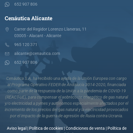
652 907 806
Cenáutica Alicante
Carrer del Regidor Lorenzo Llaneras, 11
03005 - Alacant - Alicante
965 120 371
alicante@cenautica.com
652 907 806
Cenáutica S.A. ha recibido una ayuda de la Unión Europea con cargo
al Programa Operativo FEDER de Andalucía 2014-2020, financiada
como parte de la respuesta de la Unión a la pandemia de COVID-19
(REACT-UE), para compensar el sobrecoste energético de gas natural
y/o electricidad a pymes y autónomos especialmente afectados por el
incremento de los precios del gas natural y la electricidad provocados
por el impacto de la guerra de agresión de Rusia contra Ucrania.
Aviso legal
|
Política de cookies
|
Condiciones de venta
|
Política de