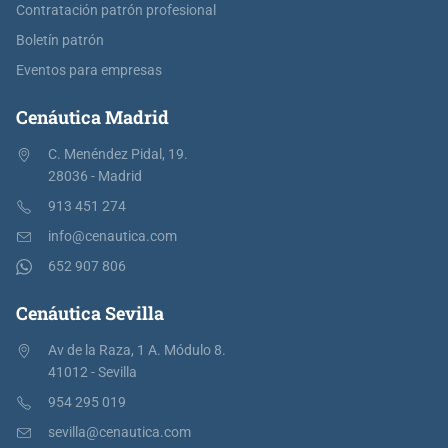
Contratación patrón profesional
Boletín patrón
Eventos para empresas
Cenáutica Madrid
C. Menéndez Pidal, 19.
28036 - Madrid
913 451 274
info@cenautica.com
652 907 806
Cenáutica Sevilla
Av de la Raza, 1 A. Módulo 8.
41012 - Sevilla
954 295 019
sevilla@cenautica.com