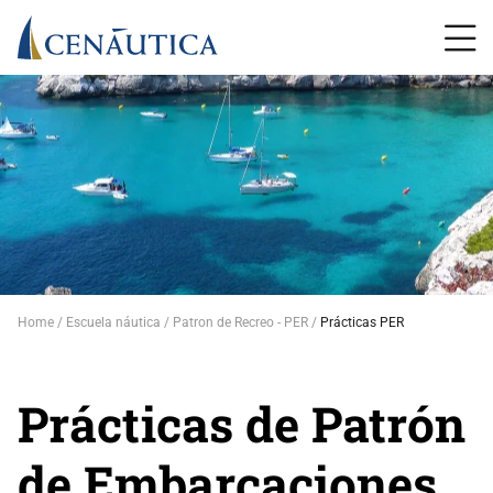
Home
Escuela náutica
Patron de Recreo - PER
Prácticas PER
Prácticas de Patrón
de Embarcaciones