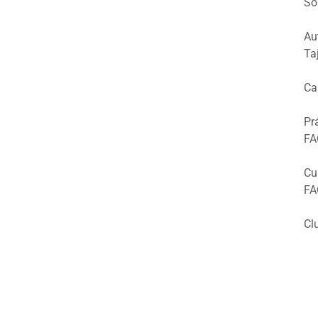
So
Au
Ta
Ca
Pr
FA
Cu
FA
Cl