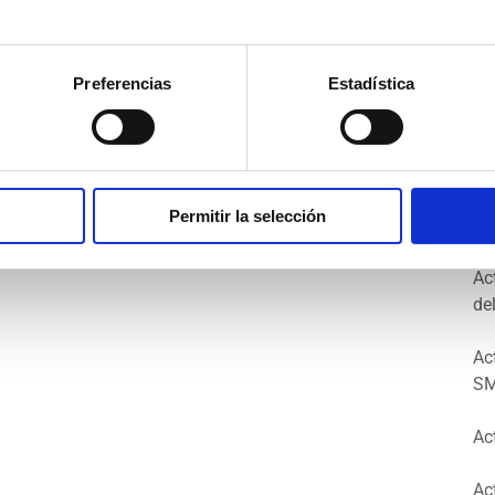
Ma
Op
Preferencias
Estadística
Ac
Se
Ac
Permitir la selección
FA
Ac
de
Ac
SM
Ac
Ac