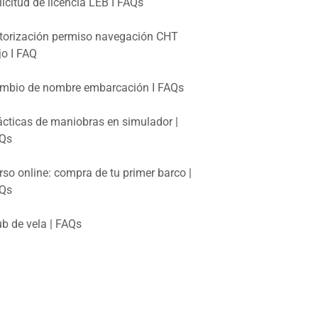
licitud de licencia LEB I FAQs
torización permiso navegación CHT
jo I FAQ
mbio de nombre embarcación I FAQs
ácticas de maniobras en simulador |
Qs
rso online: compra de tu primer barco |
Qs
ub de vela | FAQs