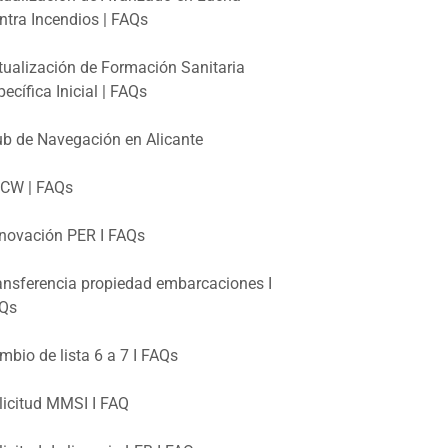
ntra Incendios | FAQs
tualización de Formación Sanitaria
pecífica Inicial | FAQs
ub de Navegación en Alicante
CW | FAQs
novación PER I FAQs
ansferencia propiedad embarcaciones I
Qs
mbio de lista 6 a 7 I FAQs
licitud MMSI I FAQ