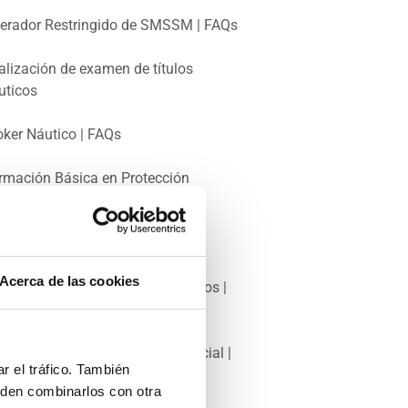
erador Restringido de SMSSM | FAQs
alización de examen de títulos
uticos
oker Náutico | FAQs
rmación Básica en Protección
rítima | FAQs
trón Portuario | FAQs
Acerca de las cookies
anzado en Lucha contra Incendios |
Qs
rmación Sanitaria Específica Inicial |
r el tráfico. También
Qs
eden combinarlos con otra