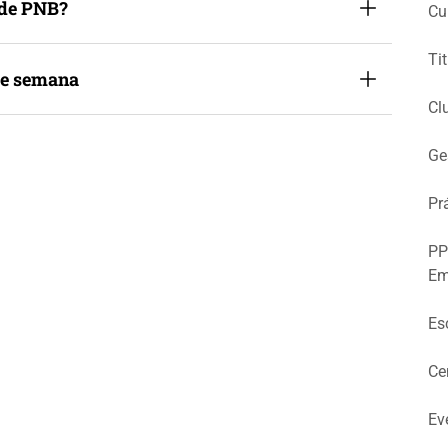
 de PNB?
Cu
Ti
 de semana
Cl
Ge
Pr
PP
Em
Es
Ce
Ev