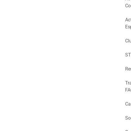
Co
Ac
Es
Cl
ST
Re
Tr
FA
Ca
So