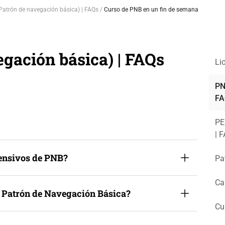
Patrón de navegación básica) | FAQs
Curso de PNB en un fin de semana
gación básica) | FAQs
Li
PN
FA
PE
| 
tensivos de PNB?
Pa
Ca
e Patrón de Navegación Básica?
Cu