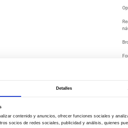
Op
Re
ná
Br
Fo
Ma
Pa
Detalles
Av
FA
s
Fo
izar contenido y anuncios, ofrecer funciones sociales y analiza
FA
os socios de redes sociales, publicidad y análisis, quienes pu