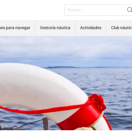
nes para navegar
Gestoría náutica
Actividades
Club náuti