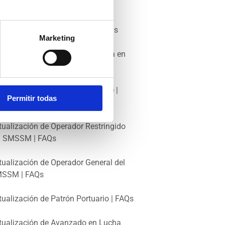
rinero de Puente | FAQs
erador General de SMSSM | FAQs
Marketing
tualización de Formación Básica en
guridad Marítima | FAQs
tualización de Buques de Pasaje |
Permitir todas
Qs
tualización de Operador Restringido
l SMSSM | FAQs
tualización de Operador General del
SSM | FAQs
tualización de Patrón Portuario | FAQs
tualización de Avanzado en Lucha