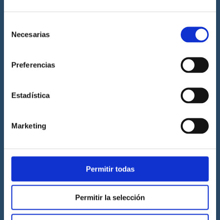
Preguntas frecuentes
Selección
Diccionario Náutico
Necesarias
de
Blog
consentimiento
Preferencias
Prácticas de titulaciones náuticas
Prácticas de PNB
Estadística
Prácticas de PER
Prácticas de ampliación de atribuciones de PER
Marketing
Prácticas de Patrón de Yate
Prácticas de Capitán de Yate
Prácticas de habilitación a vela
Permitir todas
Titulaciones náuticas
Permitir la selección
Curso de Licencia de Navegación
Curso de PNB