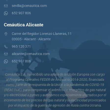
sevilla@cenautica.com
652 907 806
Cenáutica Alicante
Carrer del Regidor Lorenzo Llaneras, 11
03005 - Alacant - Alicante
965 120 371
alicante@cenautica.com
652 907 806
Cenáutica S.A. ha recibido una ayuda de la Unión Europea con cargo
al Programa Operativo FEDER de Andalucía 2014-2020, financiada
como parte de la respuesta de la Unión a la pandemia de COVID-19
(REACT-UE), para compensar el sobrecoste energético de gas natural
y/o electricidad a pymes y autónomos especialmente afectados por el
incremento de los precios del gas natural y la electricidad provocados
por el impacto de la guerra de agresión de Rusia contra Ucrania.