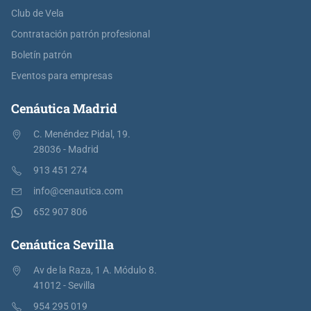
Club de Vela
Contratación patrón profesional
Boletín patrón
Eventos para empresas
Cenáutica Madrid
C. Menéndez Pidal, 19.
28036 - Madrid
913 451 274
info@cenautica.com
652 907 806
Cenáutica Sevilla
Av de la Raza, 1 A. Módulo 8.
41012 - Sevilla
954 295 019