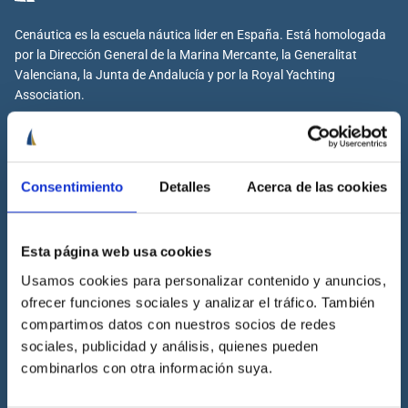
Cenáutica es la escuela náutica lider en España. Está homologada
por la Dirección General de la Marina Mercante, la Generalitat
Valenciana, la Junta de Andalucía y por la Royal Yachting
Association.
Consentimiento
Detalles
Acerca de las cookies
Cenáutica
Escuela náutica
Esta página web usa cookies
Escuela náutica virtual
Contacta con Cenáutica
Usamos cookies para personalizar contenido y anuncios,
ofrecer funciones sociales y analizar el tráfico. También
Historia de Cenáutica
compartimos datos con nuestros socios de redes
Trabaja con Cenáutica
sociales, publicidad y análisis, quienes pueden
Sala de prensa
combinarlos con otra información suya.
Preguntas frecuentes