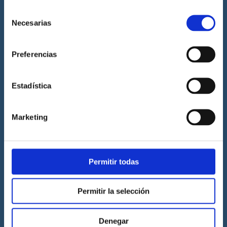
Diccionario Náutico
Selección
Blog
Necesarias
de
consentimiento
Prácticas de titulaciones náuticas
Preferencias
Prácticas de PNB
Prácticas de PER
Estadística
Prácticas de ampliación de atribuciones de PER
Prácticas de Patrón de Yate
Marketing
Prácticas de Capitán de Yate
Prácticas de habilitación a vela
Titulaciones náuticas
Permitir todas
Curso de Licencia de Navegación
Permitir la selección
Curso de PNB
Curso de PER
Denegar
Curso de Patrón de Yate