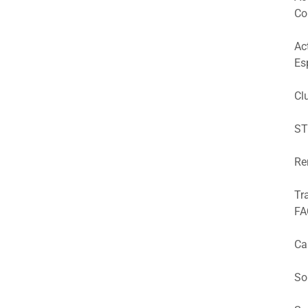
Co
Ac
Es
Cl
ST
Re
Tr
FA
Ca
So