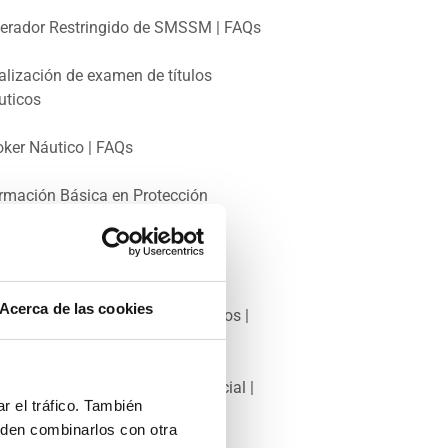
erador Restringido de SMSSM | FAQs
alización de examen de títulos
uticos
oker Náutico | FAQs
rmación Básica en Protección
rítima | FAQs
trón Portuario | FAQs
Acerca de las cookies
anzado en Lucha contra Incendios |
Qs
rmación Sanitaria Específica Inicial |
r el tráfico. También
Qs
eden combinarlos con otra