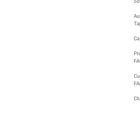
So
Au
Ta
Ca
Pr
FA
Cu
FA
Cl