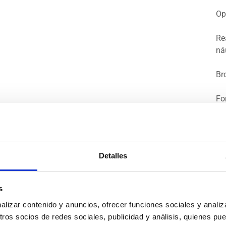
Op
Re
ná
Br
Fo
Ma
Pa
Detalles
Av
FA
s
Fo
izar contenido y anuncios, ofrecer funciones sociales y analiza
FA
os socios de redes sociales, publicidad y análisis, quienes pu