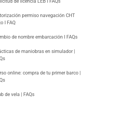
licitud de licencia LEB I FAQs
torización permiso navegación CHT
jo I FAQ
mbio de nombre embarcación I FAQs
ácticas de maniobras en simulador |
Qs
rso online: compra de tu primer barco |
Qs
ub de vela | FAQs