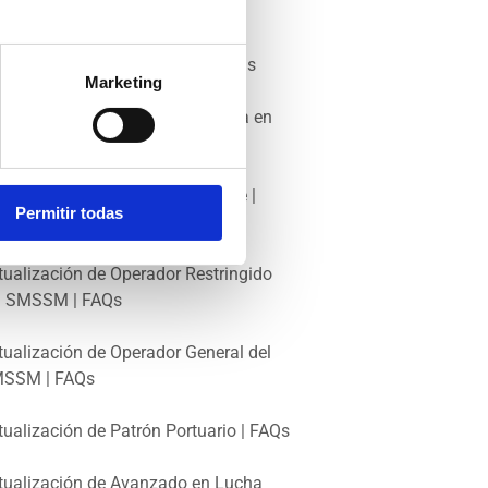
rinero de Puente | FAQs
erador General de SMSSM | FAQs
Marketing
tualización de Formación Básica en
guridad Marítima | FAQs
tualización de Buques de Pasaje |
Permitir todas
Qs
tualización de Operador Restringido
l SMSSM | FAQs
tualización de Operador General del
SSM | FAQs
tualización de Patrón Portuario | FAQs
tualización de Avanzado en Lucha