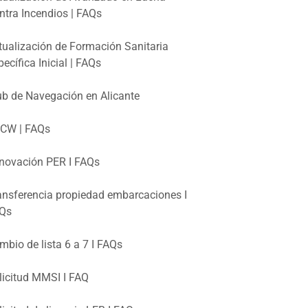
ntra Incendios | FAQs
tualización de Formación Sanitaria
pecífica Inicial | FAQs
ub de Navegación en Alicante
CW | FAQs
novación PER I FAQs
ansferencia propiedad embarcaciones I
Qs
mbio de lista 6 a 7 I FAQs
licitud MMSI I FAQ