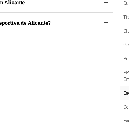
n Alicante
Cu
Ti
eportiva de Alicante?
Cl
Ge
Pr
PP
Em
Es
Ce
Ev