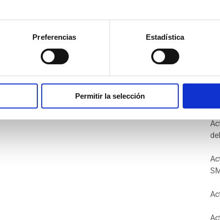
Ma
Op
Preferencias
Estadística
Ac
Se
Ac
Permitir la selección
FA
Ac
de
Ac
SM
Ac
Ac