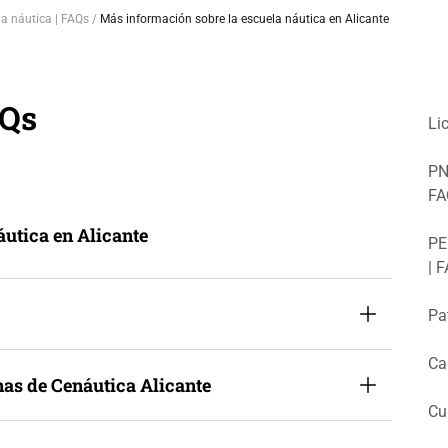
a náutica | FAQs
Más información sobre la escuela náutica en Alicante
AQs
Li
PN
FA
áutica en Alicante
PE
| 
Pa
Ca
inas de Cenáutica Alicante
Cu