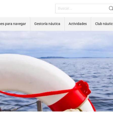
nes para navegar
Gestoría náutica
Actividades
Club náuti