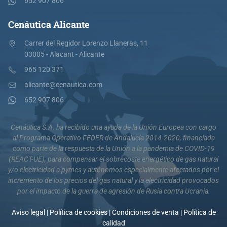
652 907 806
Cenáutica Alicante
Carrer del Regidor Lorenzo Llaneras, 11
03005 - Alacant - Alicante
965 120 371
alicante@cenautica.com
652 907 806
Cenáutica S.A. ha recibido una ayuda de la Unión Europea con cargo
al Programa Operativo FEDER de Andalucía 2014-2020, financiada
como parte de la respuesta de la Unión a la pandemia de COVID-19
(REACT-UE), para compensar el sobrecoste energético de gas natural
y/o electricidad a pymes y autónomos especialmente afectados por el
incremento de los precios del gas natural y la electricidad provocados
por el impacto de la guerra de agresión de Rusia contra Ucrania.
Aviso legal
|
Política de cookies
|
Condiciones de venta
|
Política de
calidad