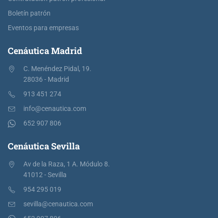
Boletín patrón
Eventos para empresas
Cenáutica Madrid
C. Menéndez Pidal, 19.
28036 - Madrid
913 451 274
info@cenautica.com
652 907 806
Cenáutica Sevilla
Av de la Raza, 1 A. Módulo 8.
41012 - Sevilla
954 295 019
sevilla@cenautica.com