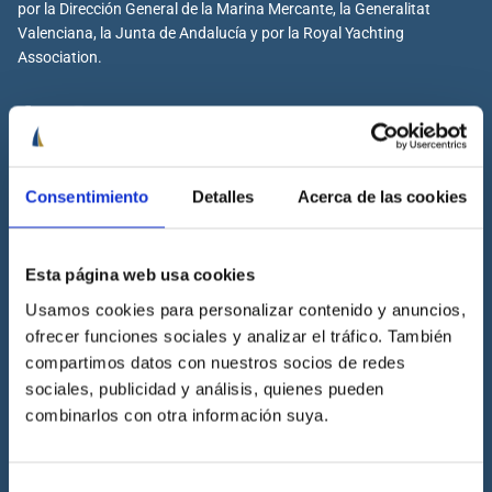
por la Dirección General de la Marina Mercante, la Generalitat
Valenciana, la Junta de Andalucía y por la Royal Yachting
Association.
Cenáutica
Consentimiento
Detalles
Acerca de las cookies
Escuela náutica
Escuela náutica virtual
Esta página web usa cookies
Contacta con Cenáutica
Usamos cookies para personalizar contenido y anuncios,
Historia de Cenáutica
ofrecer funciones sociales y analizar el tráfico. También
Trabaja con Cenáutica
compartimos datos con nuestros socios de redes
Sala de prensa
sociales, publicidad y análisis, quienes pueden
Preguntas frecuentes
combinarlos con otra información suya.
Diccionario Náutico
Blog
Selección