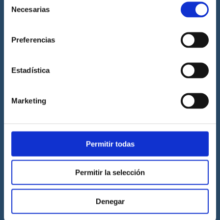
Necesarias
de
Prácticas de titulaciones náuticas
consentimiento
Prácticas de PNB
Preferencias
Prácticas de PER
Prácticas de ampliación de atribuciones de PER
Estadística
Prácticas de Patrón de Yate
Prácticas de Capitán de Yate
Marketing
Prácticas de habilitación a vela
Titulaciones náuticas
Permitir todas
Curso de Licencia de Navegación
Curso de PNB
Permitir la selección
Curso de PER
Curso de Patrón de Yate
Denegar
Curso de Capitán de Yate