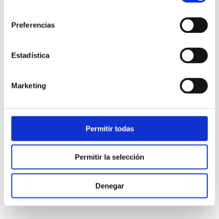
consentimiento
Situación por enfilaciones. Uso del GPS. Inicialización,
obtención de datos de los puntos de recalada en la
Preferencias
carta, introducción en el navegador, creación de una
derrota y determinación de errores. Alarmas de rumbo y
fondeo.
Estadística
- Cálculo de la corriente, su rumbo e intensidad horaria.
Marketing
- Navegación de estima y comparación con las
situaciones observadas o satelitarias. Determinación
de la hora estimada de llegada (ETA).
Permitir todas
- Uso del radar. Inicio. Errores y reflexiones. Falsos ecos.
Reconocimiento de la costa. Situación por dos
Permitir la selección
distancias.
- Navegación sin visibilidad. Uso combinado de GPS,
Denegar
radar y sonda. Mantenimiento de navegación de
estima.