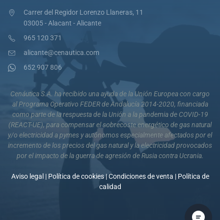
Carrer del Regidor Lorenzo Llaneras, 11
03005 - Alacant - Alicante
965 120 371
alicante@cenautica.com
652 907 806
Cenáutica S.A. ha recibido una ayuda de la Unión Europea con cargo
al Programa Operativo FEDER de Andalucía 2014-2020, financiada
como parte de la respuesta de la Unión a la pandemia de COVID-19
(REACT-UE), para compensar el sobrecoste energético de gas natural
y/o electricidad a pymes y autónomos especialmente afectados por el
incremento de los precios del gas natural y la electricidad provocados
por el impacto de la guerra de agresión de Rusia contra Ucrania.
Aviso legal
|
Política de cookies
|
Condiciones de venta
|
Política de
calidad