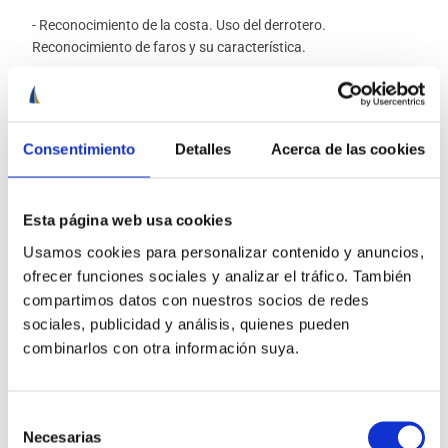
- Reconocimiento de la costa. Uso del derrotero.
Reconocimiento de faros y su característica.
- Seguimiento de los partes meteorológicos. Control de
la presión atmosférica, aspecto general y nubes, y
dirección e intensidad del viento. Rachas de viento, su
Consentimiento
Detalles
Acerca de las cookies
detección y prevención de efectos adversos. Control del
estado de la mar: variación en tamaño y dirección de la
mar de fondo.
Esta página web usa cookies
- Posiciones en la carta: horarias, de cambio de rumbo y
Usamos cookies para personalizar contenido y anuncios,
en función de los cabos, otros accidentes costeros o
ofrecer funciones sociales y analizar el tráfico. También
peligros a la navegación.
compartimos datos con nuestros socios de redes
sociales, publicidad y análisis, quienes pueden
- Estado físico de la tripulación. Cansancio,
combinarlos con otra información suya.
somnolencia, mal de mar, hidratación, protección
contra el frio y contra la insolación y el calor excesivo.
Selección
- Situación en la carta. Situación por demora y
Necesarias
de
distancia. Por dos demoras. Por tres demoras.