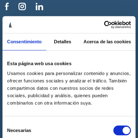
Cenáutica
Escuela náutica
Consentimiento
Detalles
Acerca de las cookies
Escuela náutica virtual
Contacta con Cenáutica
Historia de Cenáutica
Esta página web usa cookies
Trabaja con Cenáutica
Usamos cookies para personalizar contenido y anuncios,
Sala de prensa
ofrecer funciones sociales y analizar el tráfico. También
compartimos datos con nuestros socios de redes
Preguntas frecuentes
sociales, publicidad y análisis, quienes pueden
Diccionario Náutico
combinarlos con otra información suya.
Blog
Prácticas de titulaciones náuticas
Selección
Necesarias
de
Prácticas de PNB