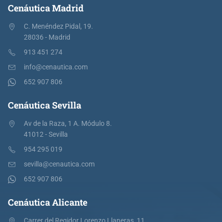
Cenáutica Madrid
C. Menéndez Pidal, 19.
28036 - Madrid
913 451 274
info@cenautica.com
652 907 806
Cenáutica Sevilla
Av de la Raza, 1 A. Módulo 8.
41012 - Sevilla
954 295 019
sevilla@cenautica.com
652 907 806
Cenáutica Alicante
Carrer del Regidor Lorenzo Llaneras, 11