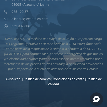
03005 - Alacant - Alicante
965 120 371
alicante@cenautica.com
652 907 806
Cenáutica S.A. ha recibido una ayuda de la Unión Europea con cargo
al Programa Operativo FEDER de Andalucía 2014-2020, financiada
como parte de la respuesta de la Unión a la pandemia de COVID-19
(REACT-UE), para compensar el sobrecoste energético de gas natural
y/o electricidad a pymes y autónomos especialmente afectados por el
incremento de los precios del gas natural y la electricidad provocados
por el impacto de la guerra de agresión de Rusia contra Ucrania.
Aviso legal
|
Política de cookies
|
Condiciones de venta
|
Política de
calidad