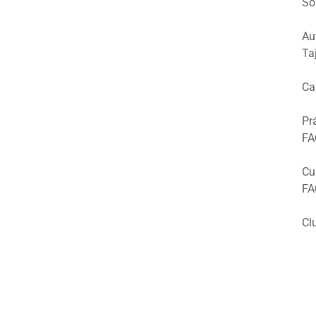
So
Au
Ta
Ca
Pr
FA
Cu
FA
Cl