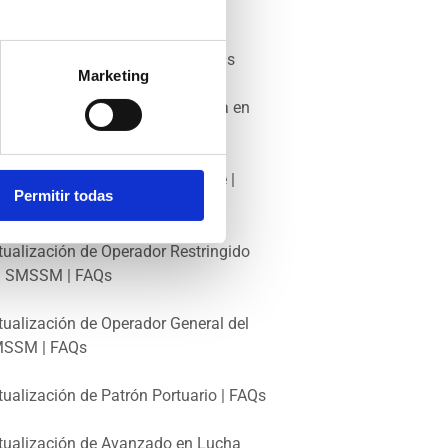
rinero de Puente | FAQs
erador General de SMSSM | FAQs
Marketing
tualización de Formación Básica en
guridad Marítima | FAQs
tualización de Buques de Pasaje |
Permitir todas
Qs
tualización de Operador Restringido
l SMSSM | FAQs
tualización de Operador General del
SSM | FAQs
tualización de Patrón Portuario | FAQs
tualización de Avanzado en Lucha