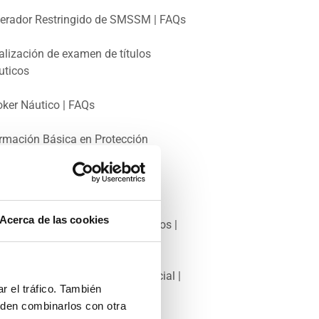
erador Restringido de SMSSM | FAQs
alización de examen de títulos
uticos
oker Náutico | FAQs
rmación Básica en Protección
rítima | FAQs
trón Portuario | FAQs
Acerca de las cookies
anzado en Lucha contra Incendios |
Qs
rmación Sanitaria Específica Inicial |
r el tráfico. También
Qs
eden combinarlos con otra