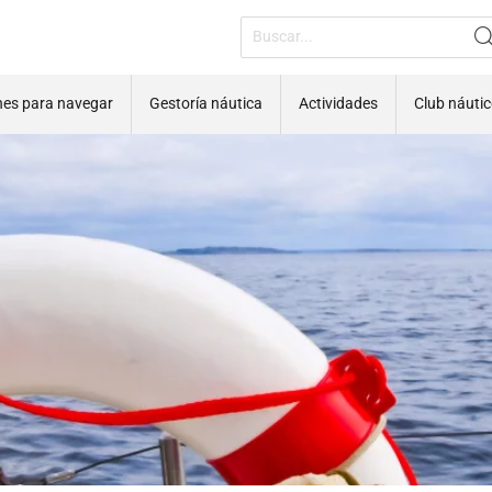
nes para navegar
Gestoría náutica
Actividades
Club náuti