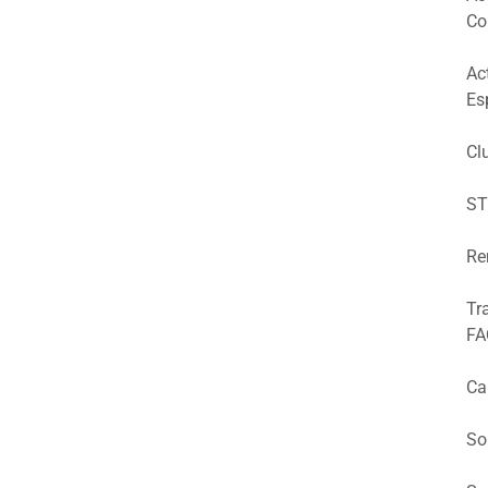
Co
Ac
Es
Cl
ST
Re
Tr
FA
Ca
So