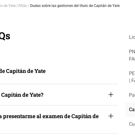
n de Yate | FAQs
Dudas sobre las gestiones del título de Capitán de Yate
AQs
Li
PN
FA
 de Capitán de Yate
PE
| 
Capitán de Yate?
Pa
Ca
a presentarme al examen de Capitán de
Cu