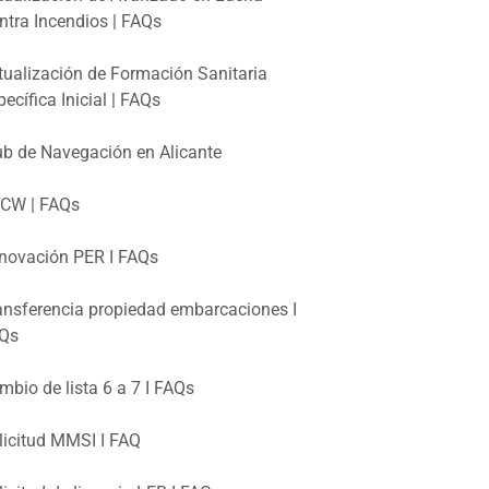
ntra Incendios | FAQs
tualización de Formación Sanitaria
pecífica Inicial | FAQs
ub de Navegación en Alicante
CW | FAQs
novación PER I FAQs
ansferencia propiedad embarcaciones I
Qs
mbio de lista 6 a 7 I FAQs
licitud MMSI I FAQ