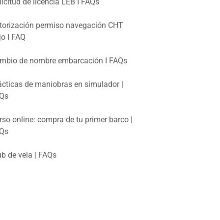
licitud de licencia LEB I FAQs
torización permiso navegación CHT
jo I FAQ
mbio de nombre embarcación I FAQs
ácticas de maniobras en simulador |
Qs
rso online: compra de tu primer barco |
Qs
ub de vela | FAQs