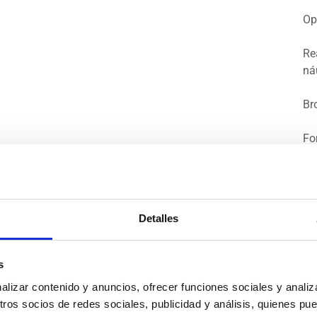
Op
Re
ná
Br
Fo
Ma
Pa
Detalles
Av
FA
s
Fo
izar contenido y anuncios, ofrecer funciones sociales y analiza
FA
os socios de redes sociales, publicidad y análisis, quienes pu