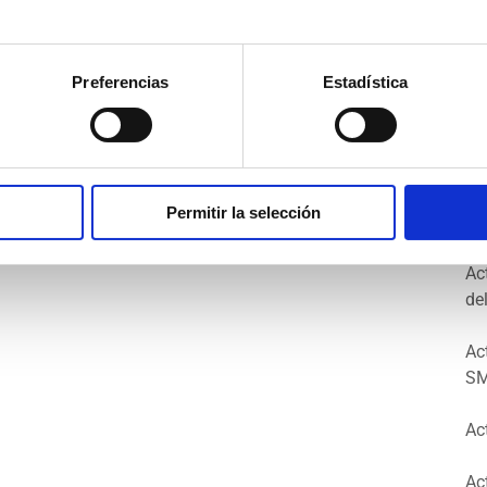
Ma
Op
Preferencias
Estadística
Ac
Se
Ac
Permitir la selección
FA
Ac
de
Ac
SM
Ac
Ac