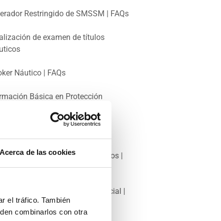
erador Restringido de SMSSM | FAQs
alización de examen de títulos
uticos
oker Náutico | FAQs
rmación Básica en Protección
rítima | FAQs
trón Portuario | FAQs
Acerca de las cookies
anzado en Lucha contra Incendios |
Qs
rmación Sanitaria Específica Inicial |
r el tráfico. También
Qs
eden combinarlos con otra