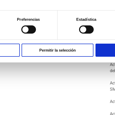
Ma
Op
Preferencias
Estadística
Ac
Se
Ac
Permitir la selección
FA
Ac
de
Ac
SM
Ac
Ac