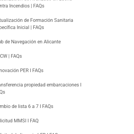
ntra Incendios | FAQs
tualización de Formación Sanitaria
pecífica Inicial | FAQs
ub de Navegación en Alicante
CW | FAQs
novación PER I FAQs
ansferencia propiedad embarcaciones I
Qs
mbio de lista 6 a 7 I FAQs
licitud MMSI I FAQ