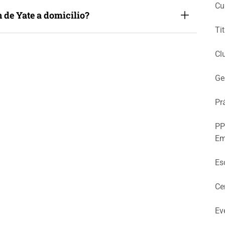
Cu
n de Yate a domicilio?
Ti
Cl
Ge
Pr
PP
Em
Es
Ce
Ev