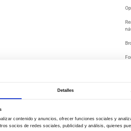
Op
Re
ná
Br
Fo
Ma
Pa
Detalles
Av
FA
s
Fo
izar contenido y anuncios, ofrecer funciones sociales y analiza
FA
os socios de redes sociales, publicidad y análisis, quienes pu