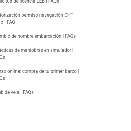
licitud de licencia LEB I FAQs
torización permiso navegación CHT
jo I FAQ
mbio de nombre embarcación I FAQs
ácticas de maniobras en simulador |
Qs
rso online: compra de tu primer barco |
Qs
ub de vela | FAQs