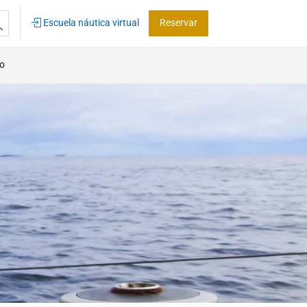
Escuela náutica virtual
Reservar
co