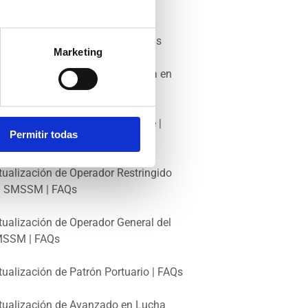
rinero de Puente | FAQs
erador General de SMSSM | FAQs
Marketing
tualización de Formación Básica en
guridad Marítima | FAQs
tualización de Buques de Pasaje |
Permitir todas
Qs
tualización de Operador Restringido
l SMSSM | FAQs
tualización de Operador General del
SSM | FAQs
tualización de Patrón Portuario | FAQs
tualización de Avanzado en Lucha