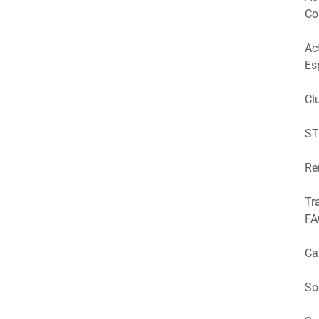
Co
Ac
Es
Cl
ST
Re
Tr
FA
Ca
So