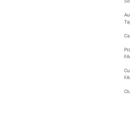
So
Au
Ta
Ca
Pr
FA
Cu
FA
Cl