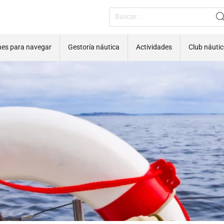
nes para navegar
Gestoría náutica
Actividades
Club náuti