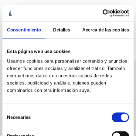
Otras formas de contacto
info@cenautica.com
Consentimiento
Detalles
Acerca de las cookies
652 907 806
913 451 274
Esta página web usa cookies
Usamos cookies para personalizar contenido y anuncios,
ofrecer funciones sociales y analizar el tráfico. También
También te puede interesar
compartimos datos con nuestros socios de redes
sociales, publicidad y análisis, quienes pueden
combinarlos con otra información suya.
Mareas
Selección
Necesarias
de
Cabuyería y nudos
consentimiento
Preferencias