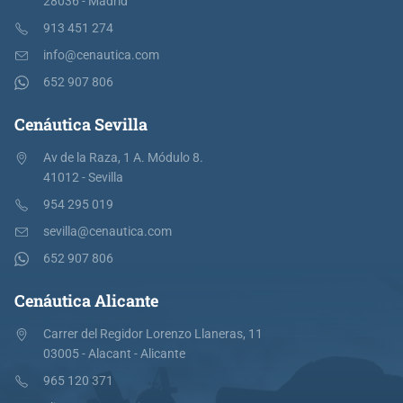
28036 - Madrid
913 451 274
info@cenautica.com
652 907 806
Cenáutica Sevilla
Av de la Raza, 1 A. Módulo 8.
41012 - Sevilla
954 295 019
sevilla@cenautica.com
652 907 806
Cenáutica Alicante
Carrer del Regidor Lorenzo Llaneras, 11
03005 - Alacant - Alicante
965 120 371