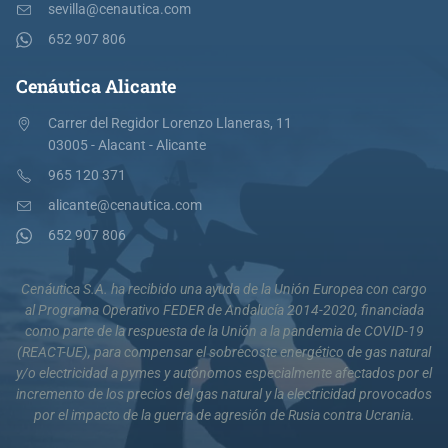
sevilla@cenautica.com
652 907 806
Cenáutica Alicante
Carrer del Regidor Lorenzo Llaneras, 11
03005 - Alacant - Alicante
965 120 371
alicante@cenautica.com
652 907 806
Cenáutica S.A. ha recibido una ayuda de la Unión Europea con cargo
al Programa Operativo FEDER de Andalucía 2014-2020, financiada
como parte de la respuesta de la Unión a la pandemia de COVID-19
(REACT-UE), para compensar el sobrecoste energético de gas natural
y/o electricidad a pymes y autónomos especialmente afectados por el
incremento de los precios del gas natural y la electricidad provocados
por el impacto de la guerra de agresión de Rusia contra Ucrania.