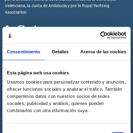
Valenciana, la Junta de Andalucía y por la Royal Yachting
Association.
Cenáutica
Consentimiento
Detalles
Acerca de las cookies
Escuela náutica
Escuela náutica virtual
Esta página web usa cookies
Contacta con Cenáutica
Historia de Cenáutica
Usamos cookies para personalizar contenido y anuncios,
ofrecer funciones sociales y analizar el tráfico. También
Trabaja con Cenáutica
compartimos datos con nuestros socios de redes
Sala de prensa
sociales, publicidad y análisis, quienes pueden
Preguntas frecuentes
combinarlos con otra información suya.
Diccionario Náutico
Blog
Selección