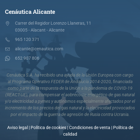
Cenáutica Alicante
Carrer del Regidor Lorenzo Llaneras, 11
03005 - Alacant - Alicante
965 120 371
alicante@cenautica.com
652 907 806
Cenáutica S.A. ha recibido una ayuda de la Unión Europea con cargo
al Programa Operativo FEDER de Andalucía 2014-2020, financiada
como parte de la respuesta de la Unión a la pandemia de COVID-19
(REACT-UE), para compensar el sobrecoste energético de gas natural
y/o electricidad a pymes y autónomos especialmente afectados por el
incremento de los precios del gas natural y la electricidad provocados
por el impacto de la guerra de agresión de Rusia contra Ucrania.
Aviso legal
|
Política de cookies
|
Condiciones de venta
|
Política de
calidad