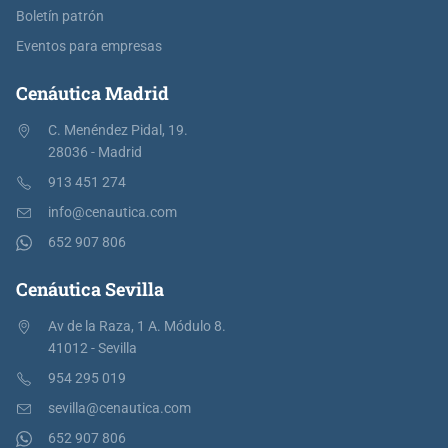
Boletín patrón
Eventos para empresas
Cenáutica Madrid
C. Menéndez Pidal, 19.
28036 - Madrid
913 451 274
info@cenautica.com
652 907 806
Cenáutica Sevilla
Av de la Raza, 1 A. Módulo 8.
41012 - Sevilla
954 295 019
sevilla@cenautica.com
652 907 806