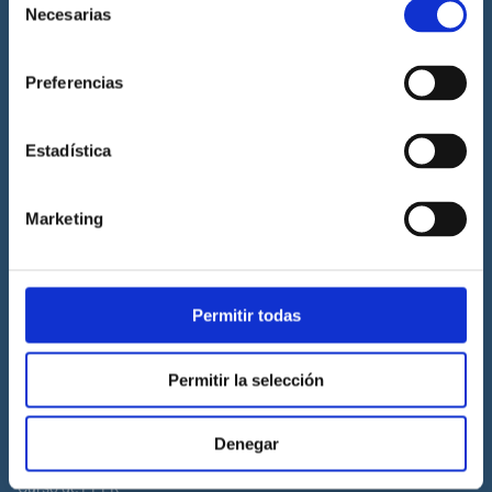
Necesarias
de
Prácticas de titulaciones náuticas
consentimiento
Prácticas de PNB
Preferencias
Prácticas de PER
Prácticas de ampliación de atribuciones de PER
Estadística
Prácticas de Patrón de Yate
Prácticas de Capitán de Yate
Marketing
Prácticas de habilitación a vela
Titulaciones náuticas
Permitir todas
Curso de Licencia de Navegación
Curso de PNB
Permitir la selección
Curso de PER
Curso de Patrón de Yate
Denegar
Curso de Capitán de Yate
Curso de PPER