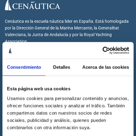
Cenáutica es la escuela náutica lider en España. Está homologada
por la Dirección General de la Marina Mercante, la Generalitat
Valenciana, la Junta de Andalucía y por la Royal Yachting
Association.
Consentimiento
Detalles
Acerca de las cookies
Cenáutica
Escuela náutica
Esta página web usa cookies
Escuela náutica virtual
Usamos cookies para personalizar contenido y anuncios,
Contacta con Cenáutica
ofrecer funciones sociales y analizar el tráfico. También
Historia de Cenáutica
compartimos datos con nuestros socios de redes
sociales, publicidad y análisis, quienes pueden
Trabaja con Cenáutica
combinarlos con otra información suya.
Sala de prensa