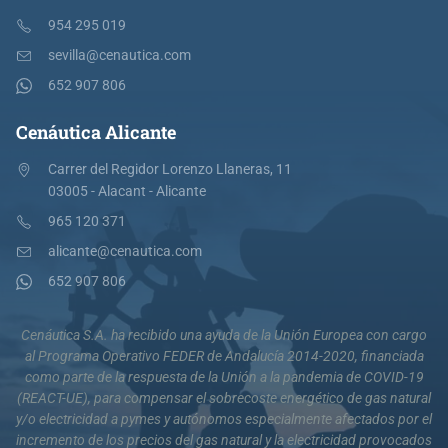
954 295 019
sevilla@cenautica.com
652 907 806
Cenáutica Alicante
Carrer del Regidor Lorenzo Llaneras, 11
03005 - Alacant - Alicante
965 120 371
alicante@cenautica.com
652 907 806
Cenáutica S.A. ha recibido una ayuda de la Unión Europea con cargo
al Programa Operativo FEDER de Andalucía 2014-2020, financiada
como parte de la respuesta de la Unión a la pandemia de COVID-19
(REACT-UE), para compensar el sobrecoste energético de gas natural
y/o electricidad a pymes y autónomos especialmente afectados por el
incremento de los precios del gas natural y la electricidad provocados