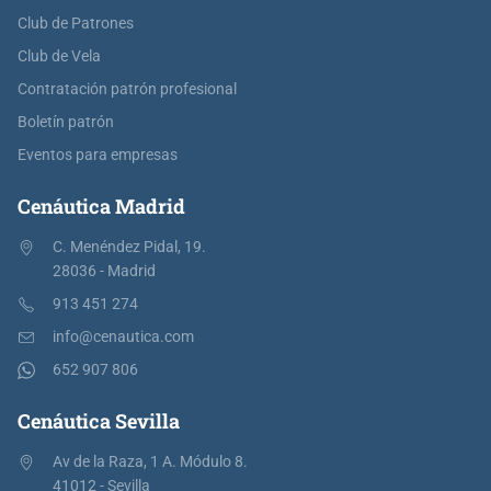
Club de Patrones
Club de Vela
Contratación patrón profesional
Boletín patrón
Eventos para empresas
Cenáutica Madrid
C. Menéndez Pidal, 19.
28036 - Madrid
913 451 274
info@cenautica.com
652 907 806
Cenáutica Sevilla
Av de la Raza, 1 A. Módulo 8.
41012 - Sevilla