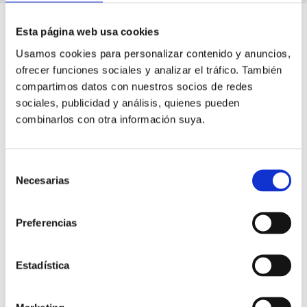
Esta página web usa cookies
Precios y ofertas
Usamos cookies para personalizar contenido y anuncios,
ofrecer funciones sociales y analizar el tráfico. También
compartimos datos con nuestros socios de redes
Descubre los precios y ofertas para hacer tu curso en
sociales, publicidad y análisis, quienes pueden
Cenáutica y reserva tu plaza ahora en nuestra web.
combinarlos con otra información suya.
CURSO STCW
Selección
Formación Sanitaria Inicial
Necesarias
de
Alicante
consentimiento
Preferencias
Curso Formación Sanitaria Específica Inicial
449€
469€
Estadística
Reserva tu plaza