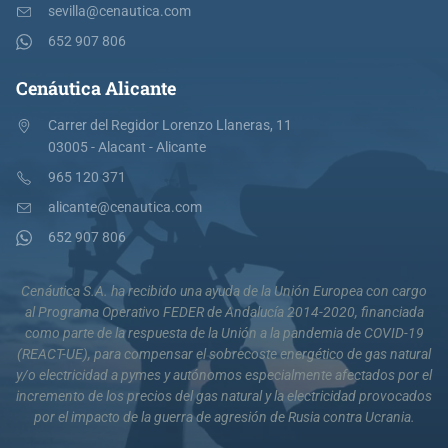
sevilla@cenautica.com
652 907 806
Cenáutica Alicante
Carrer del Regidor Lorenzo Llaneras, 11
03005 - Alacant - Alicante
965 120 371
alicante@cenautica.com
652 907 806
Cenáutica S.A. ha recibido una ayuda de la Unión Europea con cargo
al Programa Operativo FEDER de Andalucía 2014-2020, financiada
como parte de la respuesta de la Unión a la pandemia de COVID-19
(REACT-UE), para compensar el sobrecoste energético de gas natural
y/o electricidad a pymes y autónomos especialmente afectados por el
incremento de los precios del gas natural y la electricidad provocados
por el impacto de la guerra de agresión de Rusia contra Ucrania.