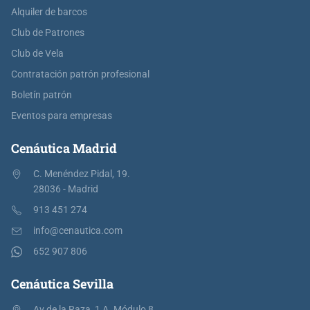
Alquiler de barcos
Club de Patrones
Club de Vela
Contratación patrón profesional
Boletín patrón
Eventos para empresas
Cenáutica Madrid
C. Menéndez Pidal, 19.
28036 - Madrid
913 451 274
info@cenautica.com
652 907 806
Cenáutica Sevilla
Av de la Raza, 1 A. Módulo 8.