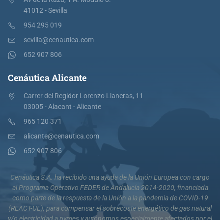
41012 - Sevilla
954 295 019
sevilla@cenautica.com
652 907 806
Cenáutica Alicante
Carrer del Regidor Lorenzo Llaneras, 11
03005 - Alacant - Alicante
965 120 371
alicante@cenautica.com
652 907 806
Cenáutica S.A. ha recibido una ayuda de la Unión Europea con cargo
al Programa Operativo FEDER de Andalucía 2014-2020, financiada
como parte de la respuesta de la Unión a la pandemia de COVID-19
(REACT-UE), para compensar el sobrecoste energético de gas natural
y/o electricidad a pymes y autónomos especialmente afectados por el