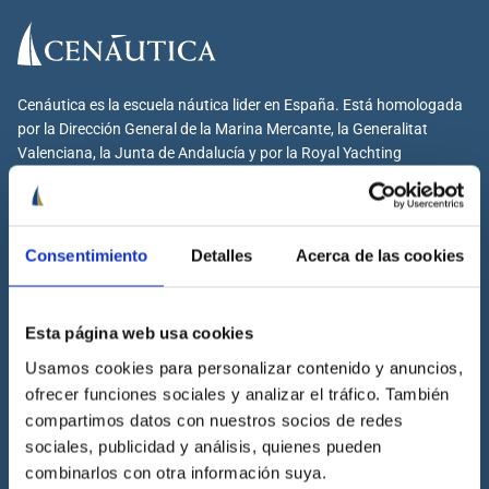
Cenáutica es la escuela náutica lider en España. Está homologada
por la Dirección General de la Marina Mercante, la Generalitat
Valenciana, la Junta de Andalucía y por la Royal Yachting
Association.
Consentimiento
Detalles
Acerca de las cookies
Cenáutica
Esta página web usa cookies
Escuela náutica
Escuela náutica virtual
Usamos cookies para personalizar contenido y anuncios,
ofrecer funciones sociales y analizar el tráfico. También
Contacta con Cenáutica
compartimos datos con nuestros socios de redes
Historia de Cenáutica
sociales, publicidad y análisis, quienes pueden
Trabaja con Cenáutica
combinarlos con otra información suya.