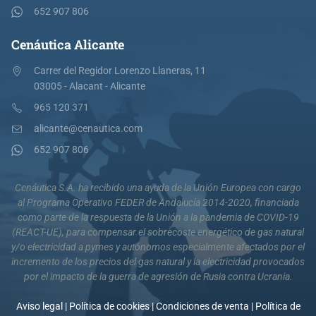
652 907 806
Cenáutica Alicante
Carrer del Regidor Lorenzo Llaneras, 11
03005 - Alacant - Alicante
965 120 371
alicante@cenautica.com
652 907 806
Cenáutica S.A. ha recibido una ayuda de la Unión Europea con cargo
al Programa Operativo FEDER de Andalucía 2014-2020, financiada
como parte de la respuesta de la Unión a la pandemia de COVID-19
(REACT-UE), para compensar el sobrecoste energético de gas natural
y/o electricidad a pymes y autónomos especialmente afectados por el
incremento de los precios del gas natural y la electricidad provocados
por el impacto de la guerra de agresión de Rusia contra Ucrania.
Aviso legal
|
Política de cookies
|
Condiciones de venta
|
Política de