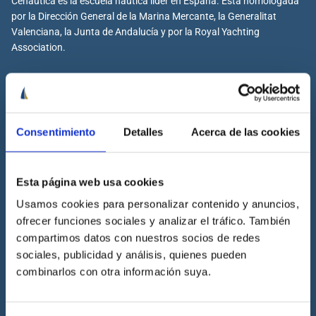
Cenáutica es la escuela náutica lider en España. Está homologada
por la Dirección General de la Marina Mercante, la Generalitat
Valenciana, la Junta de Andalucía y por la Royal Yachting
Association.
Cenáutica
Consentimiento
Detalles
Acerca de las cookies
Escuela náutica
Escuela náutica virtual
Esta página web usa cookies
Contacta con Cenáutica
Usamos cookies para personalizar contenido y anuncios,
Historia de Cenáutica
ofrecer funciones sociales y analizar el tráfico. También
Trabaja con Cenáutica
compartimos datos con nuestros socios de redes
Sala de prensa
sociales, publicidad y análisis, quienes pueden
combinarlos con otra información suya.
Preguntas frecuentes
Diccionario Náutico