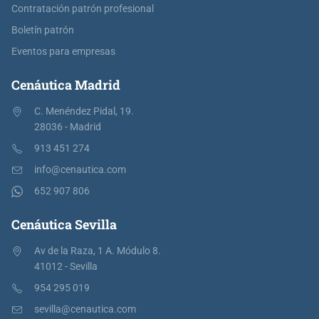
Contratación patrón profesional
Boletín patrón
Eventos para empresas
Cenáutica Madrid
C. Menéndez Pidal, 19.
28036 - Madrid
913 451 274
info@cenautica.com
652 907 806
Cenáutica Sevilla
Av de la Raza, 1 A. Módulo 8.
41012 - Sevilla
954 295 019
sevilla@cenautica.com