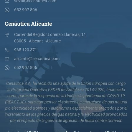
sevilla@cenautica.com
652 907 806
Cenáutica Alicante
Carrer del Regidor Lorenzo Llaneras, 11
03005 - Alacant - Alicante
965 120 371
alicante@cenautica.com
652 907 806
Cenáutica S.A. ha recibido una ayuda de la Unión Europea con cargo
al Programa Operativo FEDER de Andalucía 2014-2020, financiada
como parte de la respuesta de la Unión a la pandemia de COVID-19
(REACT-UE), para compensar el sobrecoste energético de gas natural
y/o electricidad a pymes y autónomos especialmente afectados por el
incremento de los precios del gas natural y la electricidad provocados
por el impacto de la guerra de agresión de Rusia contra Ucrania.