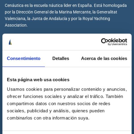
Cenáutica es la escuela náutica lider en España. Está homologada
por la Dirección General de la Marina Mercante, la Generalitat
Valenciana, la Junta de Andalucía y por la Royal Yachting
Association.
Cenáutica
Consentimiento
Detalles
Acerca de las cookies
Escuela náutica
Escuela náutica virtual
Esta página web usa cookies
Contacta con Cenáutica
Usamos cookies para personalizar contenido y anuncios,
Historia de Cenáutica
ofrecer funciones sociales y analizar el tráfico. También
compartimos datos con nuestros socios de redes
Trabaja con Cenáutica
sociales, publicidad y análisis, quienes pueden
Sala de prensa
combinarlos con otra información suya.
Preguntas frecuentes
Diccionario Náutico