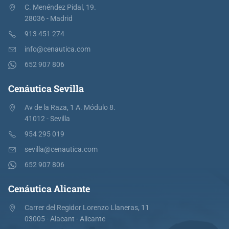
C. Menéndez Pidal, 19.
28036 - Madrid
913 451 274
info@cenautica.com
652 907 806
Cenáutica Sevilla
Av de la Raza, 1 A. Módulo 8.
41012 - Sevilla
954 295 019
sevilla@cenautica.com
652 907 806
Cenáutica Alicante
Carrer del Regidor Lorenzo Llaneras, 11
03005 - Alacant - Alicante