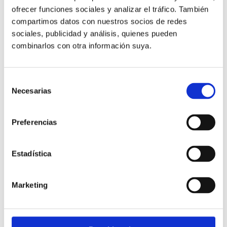
Nombre
*
ofrecer funciones sociales y analizar el tráfico. También
compartimos datos con nuestros socios de redes
sociales, publicidad y análisis, quienes pueden
Apellidos
*
combinarlos con otra información suya.
Selección
Email
*
Necesarias
de
consentimiento
Preferencias
Teléfono
*
Estadística
Comentario
*
Marketing