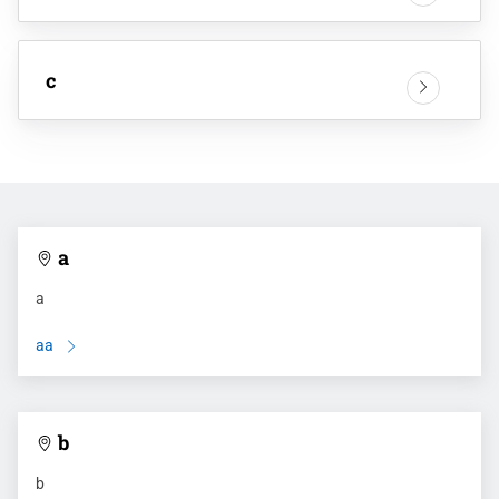
c
a
a
aa
b
b