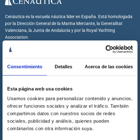
Cenáutica es la escuela náutica lider en España. Está homologada
por la Dirección General de la Marina Mercante, la Generalitat
Valenciana, la Junta de Andalucía y por la Royal Yachting
Association.
Consentimiento
Detalles
Acerca de las cookies
Cenáutica
Escuela náutica
Esta página web usa cookies
Escuela náutica virtual
Usamos cookies para personalizar contenido y anuncios,
Contacta con Cenáutica
ofrecer funciones sociales y analizar el tráfico. También
Historia de Cenáutica
compartimos datos con nuestros socios de redes
Trabaja con Cenáutica
sociales, publicidad y análisis, quienes pueden
combinarlos con otra información suya.
Sala de prensa
Preguntas frecuentes