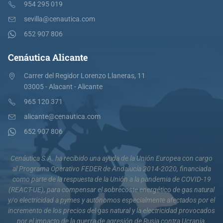
954 295 019
sevilla@cenautica.com
652 907 806
Cenáutica Alicante
Carrer del Regidor Lorenzo Llaneras, 11
03005 - Alacant - Alicante
965 120 371
alicante@cenautica.com
652 907 806
Cenáutica S.A. ha recibido una ayuda de la Unión Europea con cargo
al Programa Operativo FEDER de Andalucía 2014-2020, financiada
como parte de la respuesta de la Unión a la pandemia de COVID-19
(REACT-UE), para compensar el sobrecoste energético de gas natural
y/o electricidad a pymes y autónomos especialmente afectados por el
incremento de los precios del gas natural y la electricidad provocados
por el impacto de la guerra de agresión de Rusia contra Ucrania.