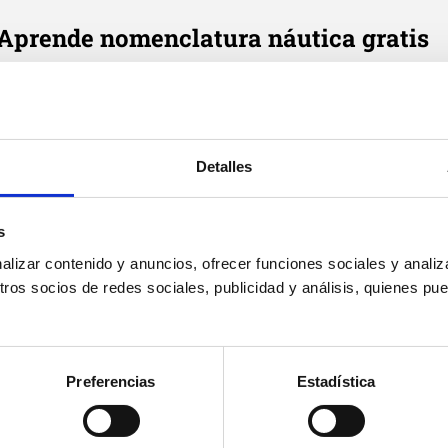
Aprende nomenclatura náutica gratis
e cada día en tu correo tres definiciones de términos náutic
Email
*
Detalles
Suscribirme
Acepto
política de privacidad
de Cenautica y
términos del
s
servicio
y
privacidad
de Google reCaptcha
izar contenido y anuncios, ofrecer funciones sociales y analiza
os socios de redes sociales, publicidad y análisis, quienes pu
Preferencias
Estadística
Cenáutica
Prác