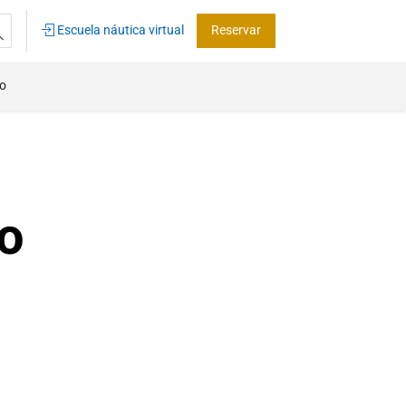
Escuela náutica virtual
Reservar
co
o