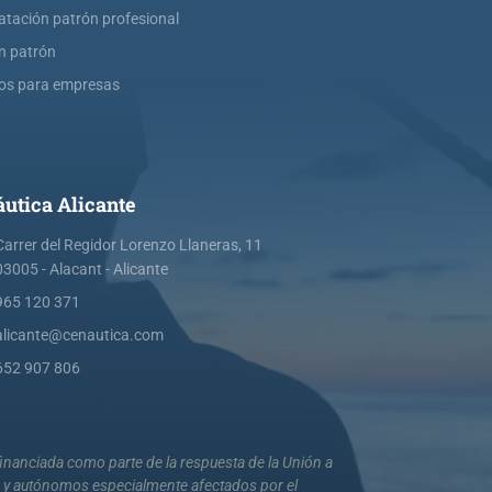
atación patrón profesional
ín patrón
os para empresas
utica Alicante
Carrer del Regidor Lorenzo Llaneras, 11
03005 - Alacant - Alicante
965 120 371
alicante@cenautica.com
652 907 806
nanciada como parte de la respuesta de la Unión a
s y autónomos especialmente afectados por el