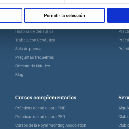
Escuela náutica
Práct
Escuela náutica virtual
Práct
Permitir la selección
Contacta con Cenáutica
Práct
Historia de Cenáutica
Práct
Trabaja con Cenáutica
Práct
Sala de prensa
Prácti
Preguntas frecuentes
Diccionario Náutico
Blog
Cursos complementarios
Serv
Prácticas de radio para PNB
Alquil
Prácticas de radio para PER
Club 
Cursos de la Royal Yachting Association
Club 