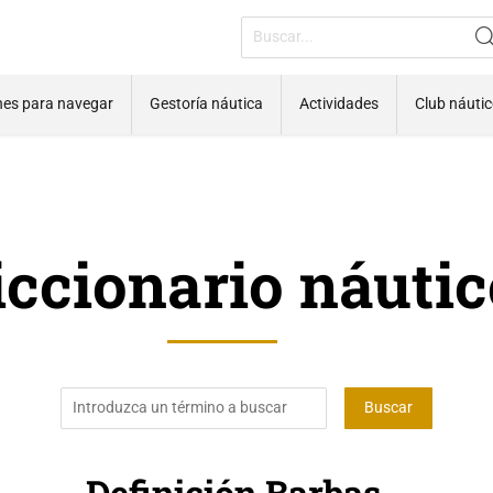
nes para navegar
Gestoría náutica
Actividades
Club náuti
iccionario náutic
Definición Barbas