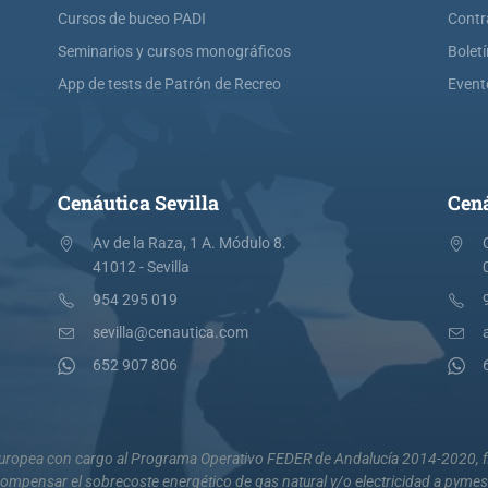
Cursos de buceo PADI
Contr
Seminarios y cursos monográficos
Bolet
App de tests de Patrón de Recreo
Event
Cenáutica Sevilla
Cená
Av de la Raza, 1 A. Módulo 8.
41012 - Sevilla
954 295 019
sevilla@cenautica.com
652 907 806
 Europea con cargo al Programa Operativo FEDER de Andalucía 2014-2020, fi
mpensar el sobrecoste energético de gas natural y/o electricidad a pyme