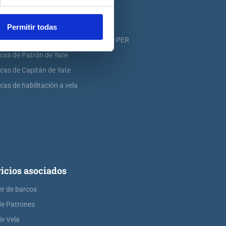
icas de PNB
icas de PER
Permitir todas
icas de ampliación de atribuciones de PER
icas de Patrón de Yate
icas de Capitán de Yate
cas de habilitación a vela
icios asociados
er de barcos
de Patrones
de Vela