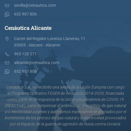
sevilla@cenautica.com
652 907 806
Cenáutica Alicante
Carrer del Regidor Lorenzo Llaneras, 11
03005 - Alacant - Alicante
965 120 371
alicante@cenautica.com
652 907 806
Cenáutica S.A. ha recibido una ayuda de la Unión Europea con cargo
al Programa Operativo FEDER de Andalucía 2014-2020, financiada
como parte de la respuesta de la Unión a la pandemia de COVID-19
(REACT-UE), para compensar el sobrecoste energético de gas natural
y/o electricidad a pymes y autónomos especialmente afectados por el
incremento de los precios del gas natural y la electricidad provocados
por el impacto de la guerra de agresión de Rusia contra Ucrania.