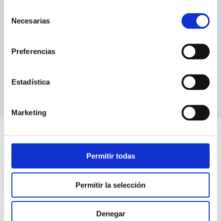
Selección
Necesarias
de
consentimiento
Otras formas de contacto
Preferencias
info@cenautica.com
652 907 806
Estadística
913 451 274
Marketing
También te puede interesar
Permitir todas
Regatas
Permitir la selección
Denegar
Pesca en barco