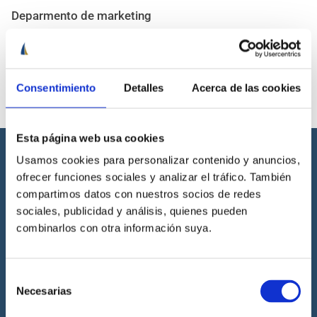
Deparmento de marketing
marketing@cenautica.com
Consentimiento
Detalles
Acerca de las cookies
Esta página web usa cookies
Usamos cookies para personalizar contenido y anuncios,
ofrecer funciones sociales y analizar el tráfico. También
compartimos datos con nuestros socios de redes
sociales, publicidad y análisis, quienes pueden
combinarlos con otra información suya.
Cenáutica es la escuela náutica lider en España. Está homologada
por la Dirección General de la Marina Mercante, la Generalitat
Valenciana, la Junta de Andalucía y por la Royal Yachting
Association.
Selección
Necesarias
de
consentimiento