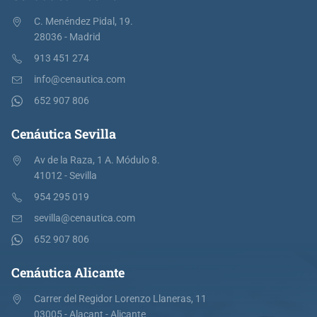
C. Menéndez Pidal, 19.
28036 - Madrid
913 451 274
info@cenautica.com
652 907 806
Cenáutica Sevilla
Av de la Raza, 1 A. Módulo 8.
41012 - Sevilla
954 295 019
sevilla@cenautica.com
652 907 806
Cenáutica Alicante
Carrer del Regidor Lorenzo Llaneras, 11
03005 - Alacant - Alicante