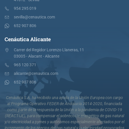
954 295 019
sevilla@cenautica.com
652 907 806
Cenáutica Alicante
Carrer del Regidor Lorenzo Llaneras, 11
03005 - Alacant - Alicante
965 120 371
alicante@cenautica.com
652 907 806
Cenáutica S.A. ha recibido una ayuda de la Unión Europea con cargo
al Programa Operativo FEDER de Andalucía 2014-2020, financiada
como parte de la respuesta de la Unión a la pandemia de COVID-19
(REACT-UE), para compensar el sobrecoste energético de gas natural
y/o electricidad a pymes y autónomos especialmente afectados por el
incremento de los precios del gas natural y la electricidad provocados