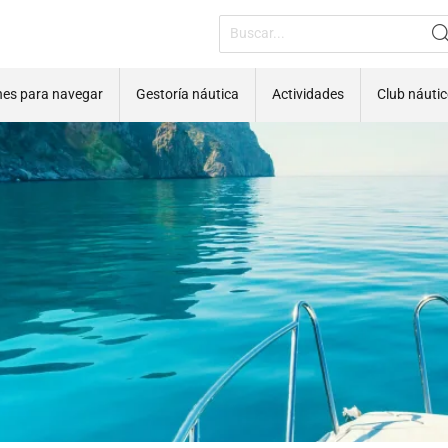
nes para navegar
Gestoría náutica
Actividades
Club náuti