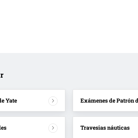
r
de Yate
Exámenes de Patrón d
les
Travesias náuticas