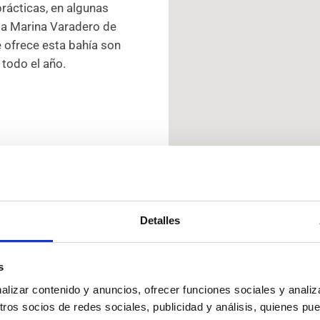
rácticas, en algunas
la Marina Varadero de
e ofrece esta bahía son
 todo el año.
Detalles
s
izar contenido y anuncios, ofrecer funciones sociales y analiza
r tu curso en Cenáutica y reserva tu plaza ahora en
os socios de redes sociales, publicidad y análisis, quienes pu