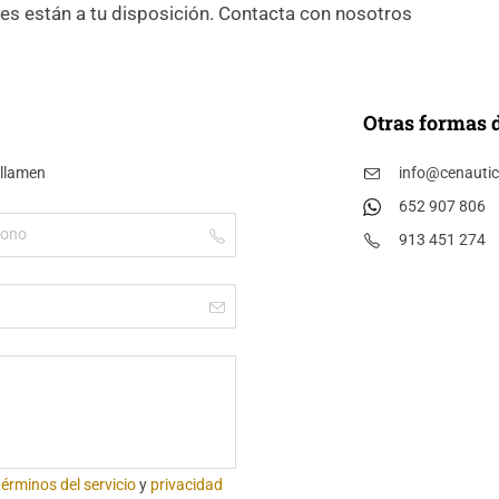
es están a tu disposición. Contacta con nosotros
Otras formas 
 llamen
info@cenauti
652 907 806
913 451 274
términos del servicio
y
privacidad