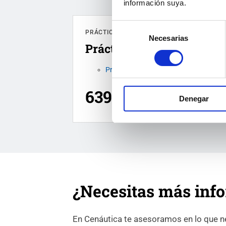
información suya.
Selección
PRÁCTICA PY
Necesarias
de
Práctica de Navegación
consentimiento
Práctica de navegación de Patrón de Y
639€
Denegar
¿Necesitas más inf
En Cenáutica te asesoramos en lo que nec