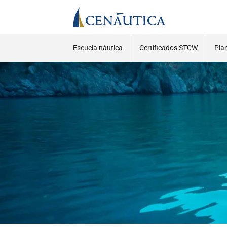
Escuela náutica
Certificados STCW
Pla