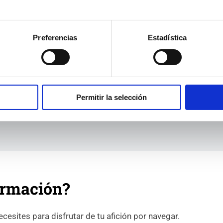
Preferencias
Estadística
ate
Permitir la selección
Reserva tu plaza
ormación?
esites para disfrutar de tu afición por navegar.