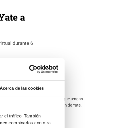
Yate a
irtual durante 6
Acerca de las cookies
Tutor online
 profesor resolverá todas las dudas que tengas
rante el estudio del temario de Patrón de Yate.
r el tráfico. También
eden combinarlos con otra