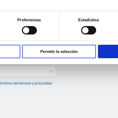
Consulta precios y reserva tu plaza
Preferencias
Estadística
e la escuela virtual
Permitir la selección
rueba a la plataforma virtual del
érminos del servicio
y
privacidad