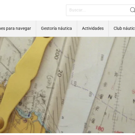
nes para navegar
Gestoría náutica
Actividades
Club náuti