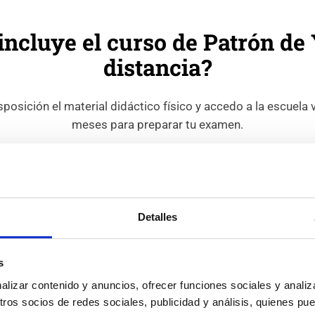
incluye el curso de Patrón de 
distancia?
sposición el material didáctico físico y accedo a la escuela v
meses para preparar tu examen.
Detalles
Escuela virtual
rtador
Una escuela online completa con clases grabadas en
Un
cial
video, tests de cada capítulo, exámenes oficiales,
du
s
ejercicios resueltos...
izar contenido y anuncios, ofrecer funciones sociales y analiza
os socios de redes sociales, publicidad y análisis, quienes pu