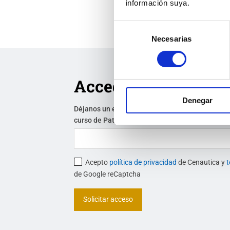
información suya.
Selección
Necesarias
de
consentimiento
Accede a una demo d
Denegar
Déjanos un email y te enviaremos un acceso de p
curso de Patrón de Yate.
*
Acepto
política de privacidad
de Cenautica y
t
de Google reCaptcha