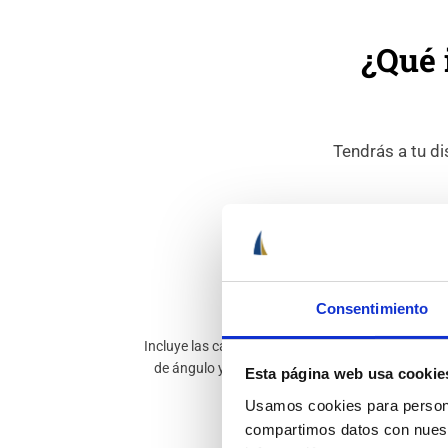
¿Qué 
Tendrás a tu di
Consentimiento
Material didáctico
Incluye las cartas del estrecho, compás, transpo
de ángulo y un manual con todo el programa ofi
Esta página web usa cookie
explicado.
Usamos cookies para personal
compartimos datos con nuestr