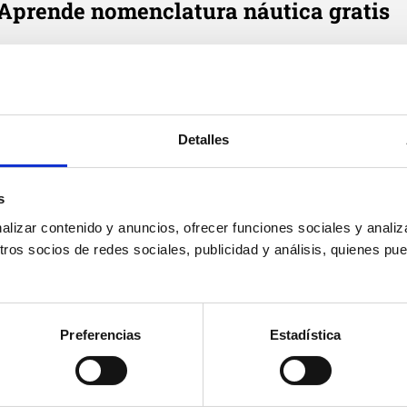
Aprende nomenclatura náutica gratis
e cada día en tu correo tres definiciones de términos náutic
Email
*
Detalles
Suscribirme
Acepto
política de privacidad
de Cenautica y
términos del
s
servicio
y
privacidad
de Google reCaptcha
izar contenido y anuncios, ofrecer funciones sociales y analiza
os socios de redes sociales, publicidad y análisis, quienes pu
Preferencias
Estadística
Cenáutica
Prác
Escuela náutica
Práct