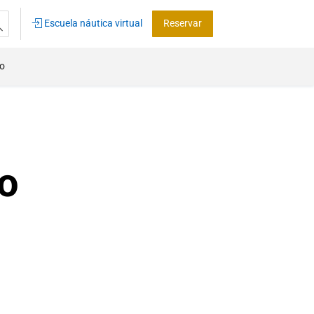
Escuela náutica virtual
Reservar
co
o