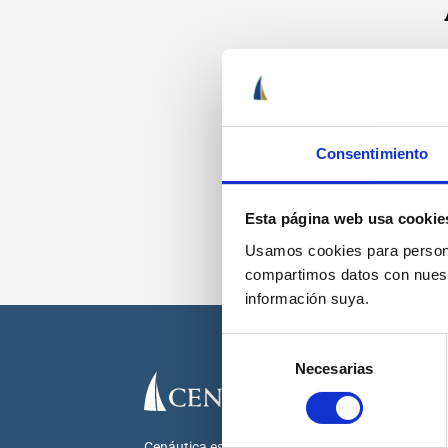
Recib
Consentimiento
Esta página web usa cookie
Usamos cookies para personal
compartimos datos con nuestr
información suya.
Selección
Necesarias
de
consentimiento
Cenáutica es la escuela náutica lider en España.