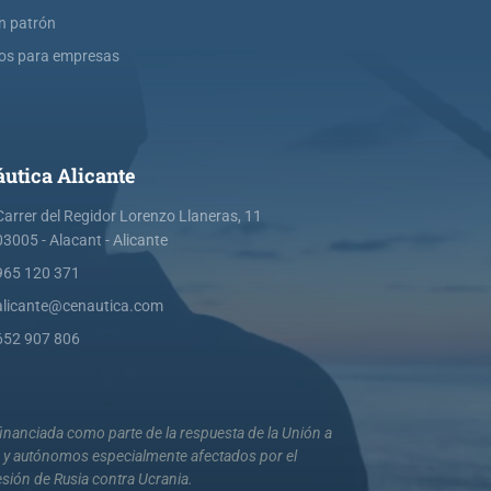
ín patrón
os para empresas
utica Alicante
Carrer del Regidor Lorenzo Llaneras, 11
03005 - Alacant - Alicante
965 120 371
alicante@cenautica.com
652 907 806
nanciada como parte de la respuesta de la Unión a
s y autónomos especialmente afectados por el
esión de Rusia contra Ucrania.