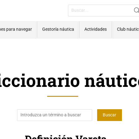
nes para navegar
Gestoría náutica
Actividades
Club náuti
iccionario náutic
Definición Vareta