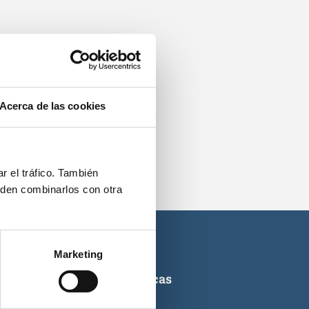
os.
Acerca de las cookies
r el tráfico. También
eden combinarlos con otra
Marketing
ticas de titulaciones náuticas
icas de PNB