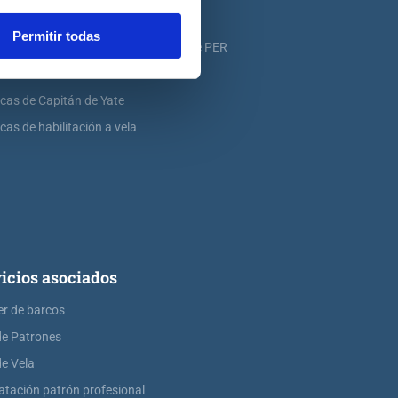
icas de PER
Permitir todas
icas de ampliación de atribuciones de PER
icas de Patrón de Yate
icas de Capitán de Yate
cas de habilitación a vela
icios asociados
er de barcos
de Patrones
de Vela
atación patrón profesional