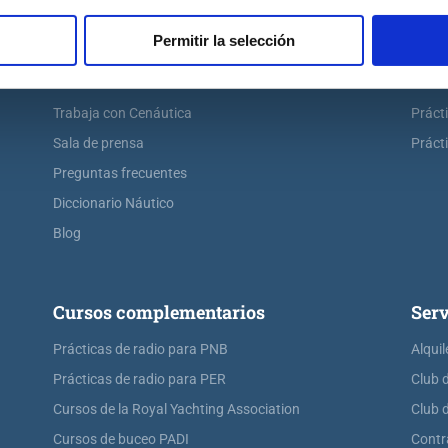
Escuela náutica virtual
Práct
Permitir la selección
Contacta con Cenáutica
Práct
Historia de Cenáutica
Práct
Trabaja con Cenáutica
Práct
Sala de prensa
Prácti
Preguntas frecuentes
Diccionario Náutico
Blog
Cursos complementarios
Serv
Prácticas de radio para PNB
Alquil
Prácticas de radio para PER
Club 
Cursos de la Royal Yachting Association
Club 
Cursos de buceo PADI
Contr