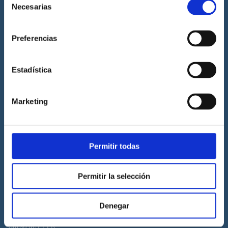
Necesarias
de
Prácticas de titulaciones náuticas
consentimiento
Prácticas de PNB
Preferencias
Prácticas de PER
Prácticas de ampliación de atribuciones de PER
Estadística
Prácticas de Patrón de Yate
Prácticas de Capitán de Yate
Marketing
Prácticas de habilitación a vela
Titulaciones náuticas
Permitir todas
Curso de Licencia de Navegación
Curso de PNB
Permitir la selección
Curso de PER
Curso de Patrón de Yate
Denegar
Curso de Capitán de Yate
Curso de PPER