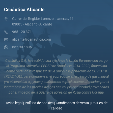
Cenáutica Alicante
Carrer del Regidor Lorenzo Llaneras, 11
03005 - Alacant - Alicante
965 120 371
alicante@cenautica.com
652 907 806
Cenáutica S.A. ha recibido una ayuda de la Unión Europea con cargo
al Programa Operativo FEDER de Andalucía 2014-2020, financiada
como parte de la respuesta de la Unión a la pandemia de COVID-19
(REACT-UE), para compensar el sobrecoste energético de gas natural
y/o electricidad a pymes y autónomos especialmente afectados por el
incremento de los precios del gas natural y la electricidad provocados
por el impacto de la guerra de agresión de Rusia contra Ucrania.
Aviso legal
|
Política de cookies
|
Condiciones de venta
|
Política de
calidad