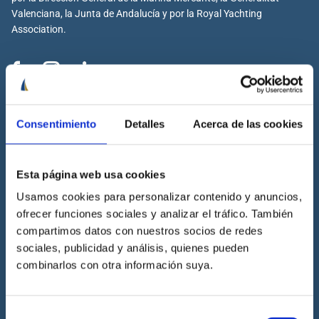
Valenciana, la Junta de Andalucía y por la Royal Yachting
Association.
Cenáutica
Consentimiento
Detalles
Acerca de las cookies
Escuela náutica
Escuela náutica virtual
Esta página web usa cookies
Contacta con Cenáutica
Historia de Cenáutica
Usamos cookies para personalizar contenido y anuncios,
ofrecer funciones sociales y analizar el tráfico. También
Trabaja con Cenáutica
compartimos datos con nuestros socios de redes
Sala de prensa
sociales, publicidad y análisis, quienes pueden
Preguntas frecuentes
combinarlos con otra información suya.
Diccionario Náutico
Blog
Selección