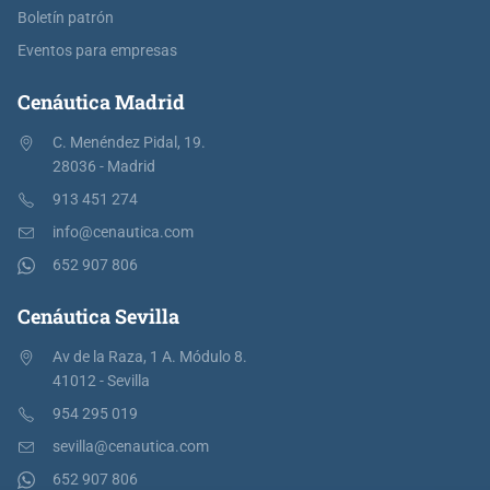
Boletín patrón
Eventos para empresas
Cenáutica Madrid
C. Menéndez Pidal, 19.
28036 - Madrid
913 451 274
info@cenautica.com
652 907 806
Cenáutica Sevilla
Av de la Raza, 1 A. Módulo 8.
41012 - Sevilla
954 295 019
sevilla@cenautica.com
652 907 806