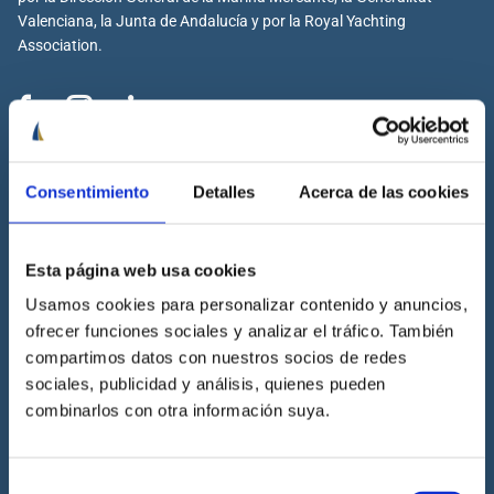
Valenciana, la Junta de Andalucía y por la Royal Yachting
Association.
Cenáutica
Consentimiento
Detalles
Acerca de las cookies
Escuela náutica
Escuela náutica virtual
Esta página web usa cookies
Contacta con Cenáutica
Historia de Cenáutica
Usamos cookies para personalizar contenido y anuncios,
ofrecer funciones sociales y analizar el tráfico. También
Trabaja con Cenáutica
compartimos datos con nuestros socios de redes
Sala de prensa
sociales, publicidad y análisis, quienes pueden
Preguntas frecuentes
combinarlos con otra información suya.
Diccionario Náutico
Blog
Selección