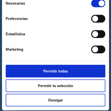
Necesarias
de
Prácticas de titulaciones náuticas
consentimiento
Prácticas de PNB
Preferencias
Prácticas de PER
Prácticas de ampliación de atribuciones de PER
Estadística
Prácticas de Patrón de Yate
Prácticas de Capitán de Yate
Marketing
Prácticas de habilitación a vela
Titulaciones náuticas
Permitir todas
Curso de Licencia de Navegación
Curso de PNB
Permitir la selección
Curso de PER
Curso de Patrón de Yate
Denegar
Curso de Capitán de Yate
Curso de PPER