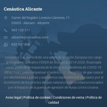
Cenáutica Alicante
Carrer del Regidor Lorenzo Llaneras, 11
03005 - Alacant - Alicante
965 120 371
alicante@cenautica.com
652 907 806
Cenáutica S.A. ha recibido una ayuda de la Unión Europea con cargo
al Programa Operativo FEDER de Andalucía 2014-2020, financiada
como parte de la respuesta de la Unión a la pandemia de COVID-19
(REACT-UE), para compensar el sobrecoste energético de gas natural
y/o electricidad a pymes y autónomos especialmente afectados por el
incremento de los precios del gas natural y la electricidad provocados
por el impacto de la guerra de agresión de Rusia contra Ucrania.
Aviso legal
|
Política de cookies
|
Condiciones de venta
|
Política de
calidad