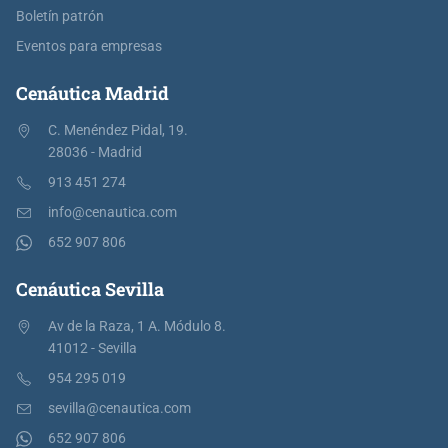
Boletín patrón
Eventos para empresas
Cenáutica Madrid
C. Menéndez Pidal, 19.
28036 - Madrid
913 451 274
info@cenautica.com
652 907 806
Cenáutica Sevilla
Av de la Raza, 1 A. Módulo 8.
41012 - Sevilla
954 295 019
sevilla@cenautica.com
652 907 806