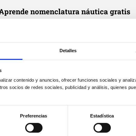
Aprende nomenclatura náutica gratis
e cada día en tu correo tres definiciones de términos náutic
Email
*
Detalles
Suscribirme
Acepto
política de privacidad
de Cenautica y
términos del
s
servicio
y
privacidad
de Google reCaptcha
izar contenido y anuncios, ofrecer funciones sociales y analiza
os socios de redes sociales, publicidad y análisis, quienes pu
Preferencias
Estadística
Cenáutica
Prác