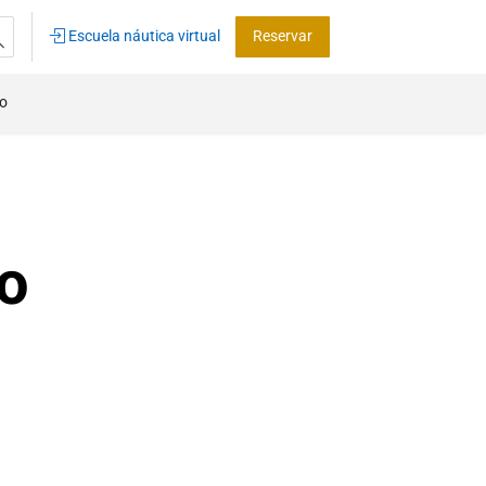
Escuela náutica virtual
Reservar
co
o