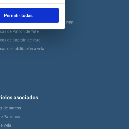
icas de PNB
icas de PER
Permitir todas
icas de ampliación de atribuciones de PER
icas de Patrón de Yate
icas de Capitán de Yate
cas de habilitación a vela
icios asociados
er de barcos
de Patrones
de Vela