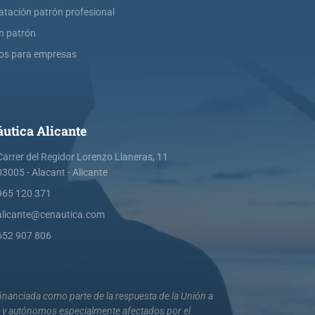
atación patrón profesional
ín patrón
os para empresas
utica Alicante
Carrer del Regidor Lorenzo Llaneras, 11
03005 - Alacant - Alicante
965 120 371
alicante@cenautica.com
652 907 806
nanciada como parte de la respuesta de la Unión a
s y autónomos especialmente afectados por el