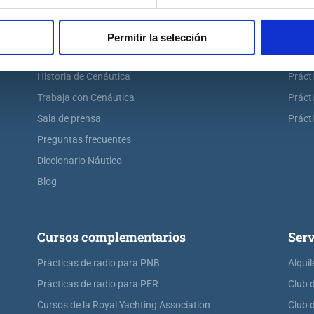
Escuela náutica
Práct
Escuela náutica virtual
Práct
Permitir la selección
Contacta con Cenáutica
Práct
Historia de Cenáutica
Práct
Trabaja con Cenáutica
Práct
Sala de prensa
Prácti
Preguntas frecuentes
Diccionario Náutico
Blog
Cursos complementarios
Serv
Prácticas de radio para PNB
Alquil
Prácticas de radio para PER
Club 
Cursos de la Royal Yachting Association
Club 