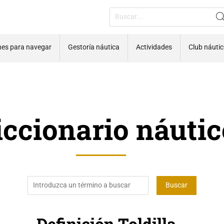
nes para navegar
Gestoría náutica
Actividades
Club náuti
iccionario náutic
Definición Toldilla