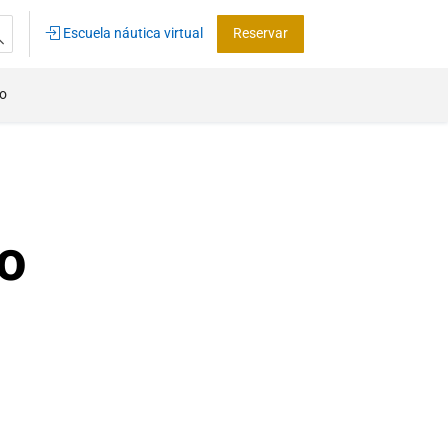
Escuela náutica virtual
Reservar
co
o