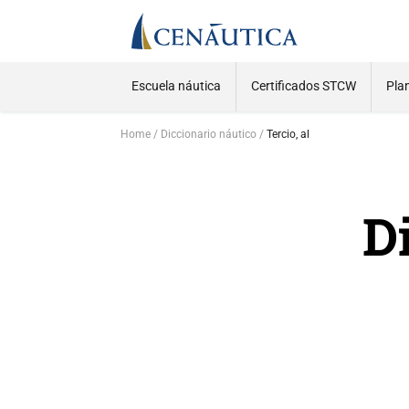
Escuela náutica
Certificados STCW
Pla
Home
Diccionario náutico
Tercio, al
D