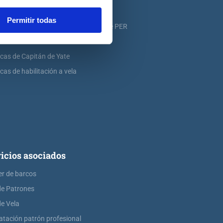
icas de PER
Permitir todas
icas de ampliación de atribuciones de PER
icas de Patrón de Yate
icas de Capitán de Yate
cas de habilitación a vela
icios asociados
er de barcos
de Patrones
de Vela
atación patrón profesional