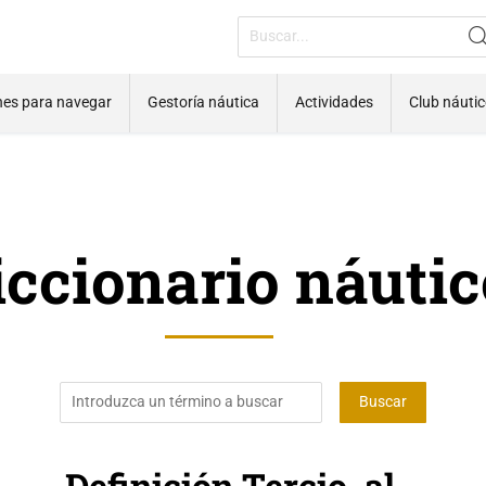
nes para navegar
Gestoría náutica
Actividades
Club náuti
iccionario náutic
Definición Tercio, al