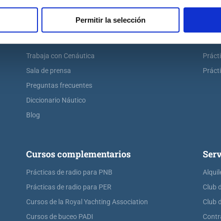
Escuela náutica virtual
Práct
Permitir la selección
Contacta con Cenáutica
Práct
Historia de Cenáutica
Práct
Trabaja con Cenáutica
Práct
Sala de prensa
Prácti
Preguntas frecuentes
Diccionario Náutico
Blog
Cursos complementarios
Serv
Prácticas de radio para PNB
Alquil
Prácticas de radio para PER
Club 
Cursos de la Royal Yachting Association
Club 
Cursos de buceo PADI
Contr