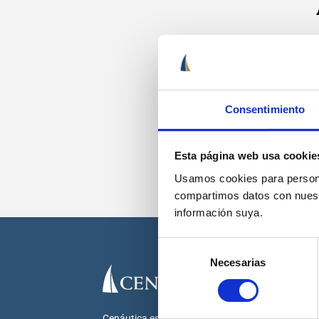
Recib
Consentimiento
Esta página web usa cookie
Usamos cookies para personal
compartimos datos con nuestr
información suya.
Selección
Necesarias
de
consentimiento
Cenáutica es la escuela náutica lider en España.