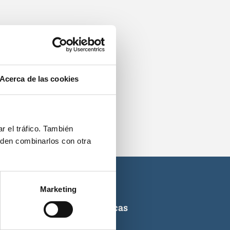
os.
Acerca de las cookies
r el tráfico. También
eden combinarlos con otra
Marketing
ticas de titulaciones náuticas
icas de PNB