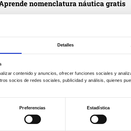
Aprende nomenclatura náutica gratis
e cada día en tu correo tres definiciones de términos náutic
Email
*
Detalles
Suscribirme
Acepto
política de privacidad
de Cenautica y
términos del
s
servicio
y
privacidad
de Google reCaptcha
izar contenido y anuncios, ofrecer funciones sociales y analiza
os socios de redes sociales, publicidad y análisis, quienes pu
Preferencias
Estadística
Cenáutica
Prác
Escuela náutica
Práct