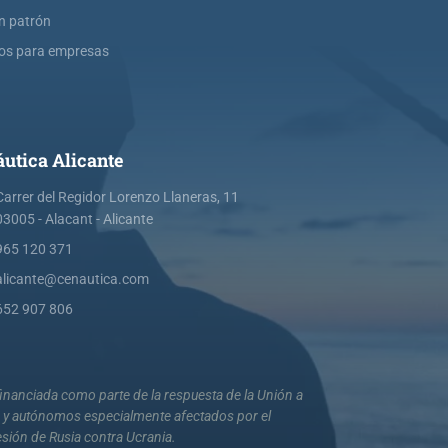
ín patrón
os para empresas
utica Alicante
Carrer del Regidor Lorenzo Llaneras, 11
03005 - Alacant - Alicante
965 120 371
alicante@cenautica.com
652 907 806
nanciada como parte de la respuesta de la Unión a
s y autónomos especialmente afectados por el
esión de Rusia contra Ucrania.