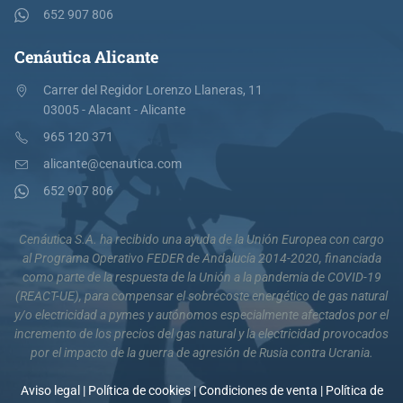
652 907 806
Cenáutica Alicante
Carrer del Regidor Lorenzo Llaneras, 11
03005 - Alacant - Alicante
965 120 371
alicante@cenautica.com
652 907 806
Cenáutica S.A. ha recibido una ayuda de la Unión Europea con cargo
al Programa Operativo FEDER de Andalucía 2014-2020, financiada
como parte de la respuesta de la Unión a la pandemia de COVID-19
(REACT-UE), para compensar el sobrecoste energético de gas natural
y/o electricidad a pymes y autónomos especialmente afectados por el
incremento de los precios del gas natural y la electricidad provocados
por el impacto de la guerra de agresión de Rusia contra Ucrania.
Aviso legal
|
Política de cookies
|
Condiciones de venta
|
Política de