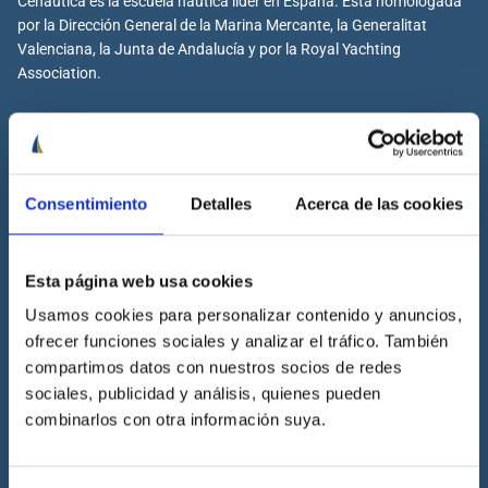
Cenáutica es la escuela náutica lider en España. Está homologada
por la Dirección General de la Marina Mercante, la Generalitat
Valenciana, la Junta de Andalucía y por la Royal Yachting
Association.
Cenáutica
Consentimiento
Detalles
Acerca de las cookies
Escuela náutica
Escuela náutica virtual
Esta página web usa cookies
Contacta con Cenáutica
Usamos cookies para personalizar contenido y anuncios,
Historia de Cenáutica
ofrecer funciones sociales y analizar el tráfico. También
Trabaja con Cenáutica
compartimos datos con nuestros socios de redes
Sala de prensa
sociales, publicidad y análisis, quienes pueden
combinarlos con otra información suya.
Preguntas frecuentes
Diccionario Náutico