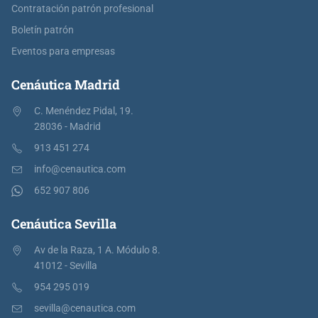
Contratación patrón profesional
Boletín patrón
Eventos para empresas
Cenáutica Madrid
C. Menéndez Pidal, 19.
28036 - Madrid
913 451 274
info@cenautica.com
652 907 806
Cenáutica Sevilla
Av de la Raza, 1 A. Módulo 8.
41012 - Sevilla
954 295 019
sevilla@cenautica.com