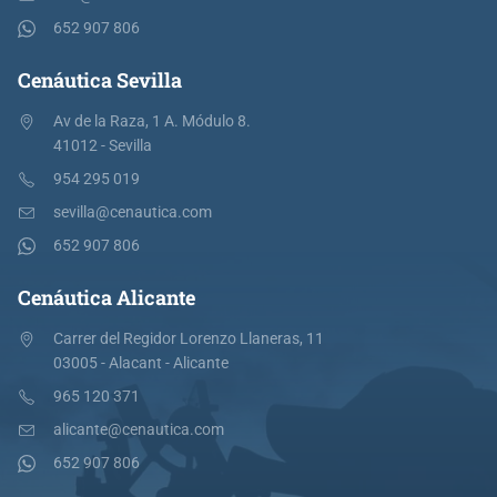
652 907 806
Cenáutica Sevilla
Av de la Raza, 1 A. Módulo 8.
41012 - Sevilla
954 295 019
sevilla@cenautica.com
652 907 806
Cenáutica Alicante
Carrer del Regidor Lorenzo Llaneras, 11
03005 - Alacant - Alicante
965 120 371
alicante@cenautica.com
652 907 806