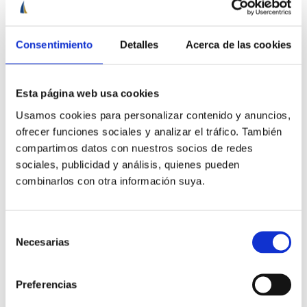
Consentimiento
Detalles
Acerca de las cookies
Esta página web usa cookies
Usamos cookies para personalizar contenido y anuncios,
Acepto
política de privacidad
de Cenautica y
términos del
servicio
y
privacidad
de Google reCaptcha
ofrecer funciones sociales y analizar el tráfico. También
compartimos datos con nuestros socios de redes
Quiero estar al día de
novedades y ofertas
sociales, publicidad y análisis, quienes pueden
combinarlos con otra información suya.
Selección
Otras formas de contacto
Necesarias
de
consentimiento
info@cenautica.com
Preferencias
652 907 806