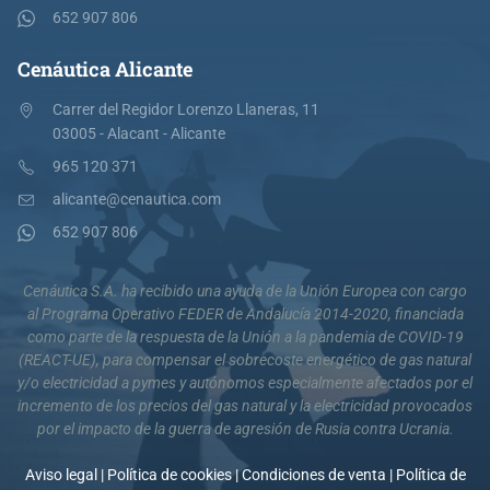
652 907 806
Cenáutica Alicante
Carrer del Regidor Lorenzo Llaneras, 11
03005 - Alacant - Alicante
965 120 371
alicante@cenautica.com
652 907 806
Cenáutica S.A. ha recibido una ayuda de la Unión Europea con cargo
al Programa Operativo FEDER de Andalucía 2014-2020, financiada
como parte de la respuesta de la Unión a la pandemia de COVID-19
(REACT-UE), para compensar el sobrecoste energético de gas natural
y/o electricidad a pymes y autónomos especialmente afectados por el
incremento de los precios del gas natural y la electricidad provocados
por el impacto de la guerra de agresión de Rusia contra Ucrania.
Aviso legal
|
Política de cookies
|
Condiciones de venta
|
Política de