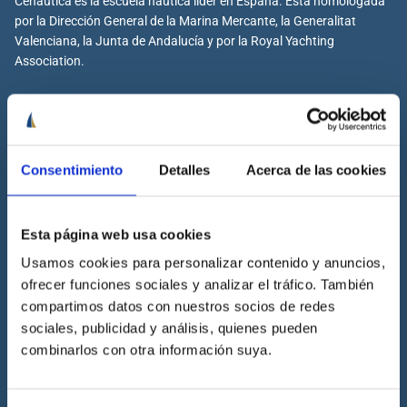
Cenáutica es la escuela náutica lider en España. Está homologada
por la Dirección General de la Marina Mercante, la Generalitat
Valenciana, la Junta de Andalucía y por la Royal Yachting
Association.
Cenáutica
Consentimiento
Detalles
Acerca de las cookies
Escuela náutica
Escuela náutica virtual
Esta página web usa cookies
Contacta con Cenáutica
Usamos cookies para personalizar contenido y anuncios,
Historia de Cenáutica
ofrecer funciones sociales y analizar el tráfico. También
Trabaja con Cenáutica
compartimos datos con nuestros socios de redes
Sala de prensa
sociales, publicidad y análisis, quienes pueden
combinarlos con otra información suya.
Preguntas frecuentes
Diccionario Náutico