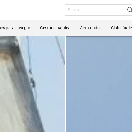
nes para navegar
Gestoría náutica
Actividades
Club náuti