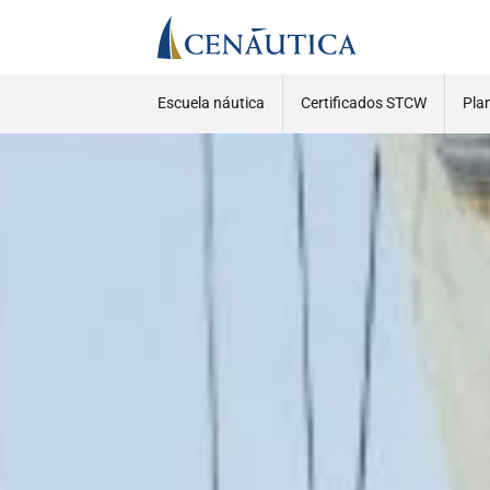
Escuela náutica
Certificados STCW
Pla