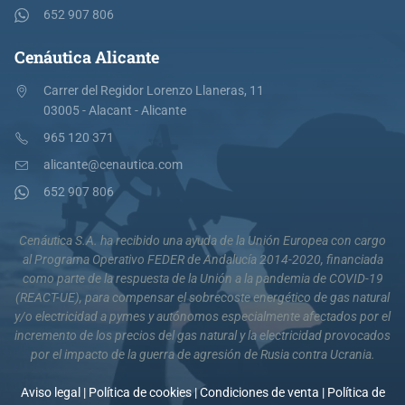
652 907 806
Cenáutica Alicante
Carrer del Regidor Lorenzo Llaneras, 11
03005 - Alacant - Alicante
965 120 371
alicante@cenautica.com
652 907 806
Cenáutica S.A. ha recibido una ayuda de la Unión Europea con cargo
al Programa Operativo FEDER de Andalucía 2014-2020, financiada
como parte de la respuesta de la Unión a la pandemia de COVID-19
(REACT-UE), para compensar el sobrecoste energético de gas natural
y/o electricidad a pymes y autónomos especialmente afectados por el
incremento de los precios del gas natural y la electricidad provocados
por el impacto de la guerra de agresión de Rusia contra Ucrania.
Aviso legal
|
Política de cookies
|
Condiciones de venta
|
Política de