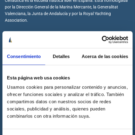
Cenáutica es la escuela náutica lider en España. Está homologada
por la Dirección General de la Marina Mercante, la Generalitat
Valenciana, la Junta de Andalucía y por la Royal Yachting
Association.
Cenáutica
Consentimiento
Detalles
Acerca de las cookies
Escuela náutica
Escuela náutica virtual
Esta página web usa cookies
Contacta con Cenáutica
Usamos cookies para personalizar contenido y anuncios,
Historia de Cenáutica
ofrecer funciones sociales y analizar el tráfico. También
Trabaja con Cenáutica
compartimos datos con nuestros socios de redes
Sala de prensa
sociales, publicidad y análisis, quienes pueden
combinarlos con otra información suya.
Preguntas frecuentes
Diccionario Náutico