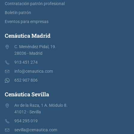
Contratación patrón profesional
Boletín patrón
Eventos para empresas
Cenáutica Madrid
C. Menéndez Pidal, 19.
28036 - Madrid
913 451 274
info@cenautica.com
652 907 806
Cenáutica Sevilla
Av de la Raza, 1 A. Módulo 8.
41012 - Sevilla
954 295 019
sevilla@cenautica.com