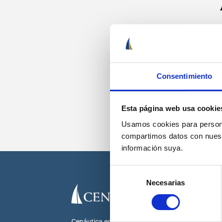
Recib
Consentimiento
Esta página web usa cookie
Usamos cookies para personal
compartimos datos con nuestr
información suya.
Selección
Necesarias
de
consentimiento
Cenáutica es la escuela náutica lider en España.