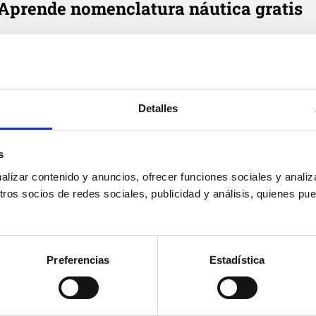
Aprende nomenclatura náutica gratis
e cada día en tu correo tres definiciones de términos náutic
Email
*
Detalles
Suscribirme
Acepto
política de privacidad
de Cenautica y
términos del
s
servicio
y
privacidad
de Google reCaptcha
izar contenido y anuncios, ofrecer funciones sociales y analiza
os socios de redes sociales, publicidad y análisis, quienes pu
Preferencias
Estadística
Cenáutica
Prác
Escuela náutica
Práct