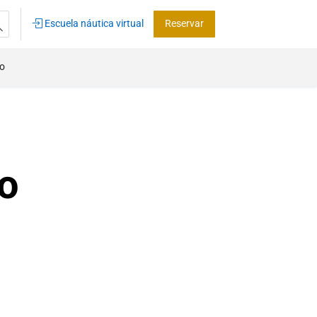
Escuela náutica virtual
Reservar
co
o