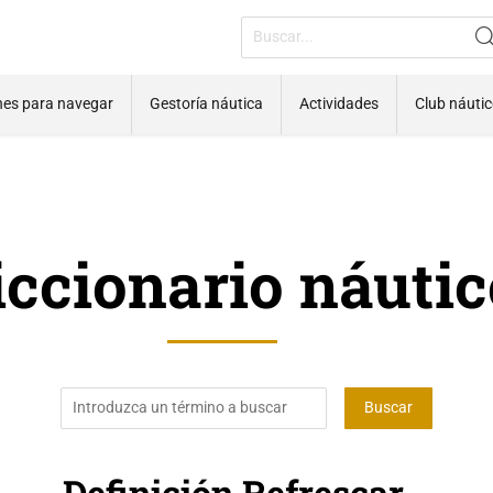
nes para navegar
Gestoría náutica
Actividades
Club náuti
iccionario náutic
Definición Refrescar