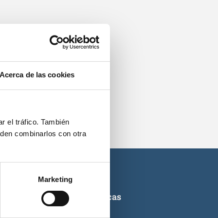
os.
Acerca de las cookies
r el tráfico. También
eden combinarlos con otra
Marketing
ticas de titulaciones náuticas
icas de PNB