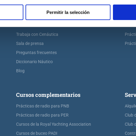
Escuela náutica virtual
Práct
Permitir la selección
Contacta con Cenáutica
Práct
Historia de Cenáutica
Práct
Trabaja con Cenáutica
Práct
Sala de prensa
Prácti
Preguntas frecuentes
Diccionario Náutico
Blog
Cursos complementarios
Serv
Prácticas de radio para PNB
Alquil
Prácticas de radio para PER
Club 
Cursos de la Royal Yachting Association
Club 
Cursos de buceo PADI
Contr