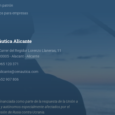
ín patrón
os para empresas
utica Alicante
Carrer del Regidor Lorenzo Llaneras, 11
03005 - Alacant - Alicante
965 120 371
alicante@cenautica.com
652 907 806
nanciada como parte de la respuesta de la Unión a
s y autónomos especialmente afectados por el
esión de Rusia contra Ucrania.