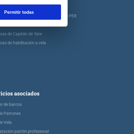
icas de PER
Permitir todas
icas de ampliación de atribuciones de PER
icas de Patrón de Yate
icas de Capitán de Yate
cas de habilitación a vela
icios asociados
er de barcos
de Patrones
de Vela
atación patrón profesional