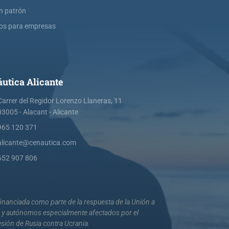
ín patrón
os para empresas
utica Alicante
Carrer del Regidor Lorenzo Llaneras, 11
03005 - Alacant - Alicante
965 120 371
alicante@cenautica.com
652 907 806
nanciada como parte de la respuesta de la Unión a
s y autónomos especialmente afectados por el
esión de Rusia contra Ucrania.