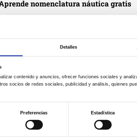
Aprende nomenclatura náutica gratis
e cada día en tu correo tres definiciones de términos náutic
Email
*
Detalles
Suscribirme
Acepto
política de privacidad
de Cenautica y
términos del
s
servicio
y
privacidad
de Google reCaptcha
izar contenido y anuncios, ofrecer funciones sociales y analiza
os socios de redes sociales, publicidad y análisis, quienes pu
Preferencias
Estadística
Cenáutica
Prác
Escuela náutica
Práct