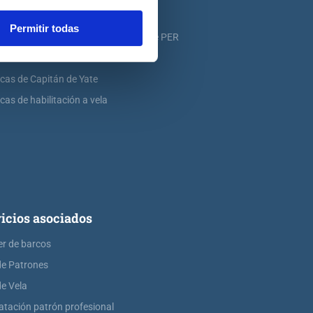
icas de PER
Permitir todas
icas de ampliación de atribuciones de PER
icas de Patrón de Yate
icas de Capitán de Yate
cas de habilitación a vela
icios asociados
er de barcos
de Patrones
de Vela
atación patrón profesional