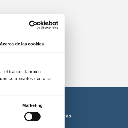
os.
Acerca de las cookies
r el tráfico. También
eden combinarlos con otra
Marketing
ticas de titulaciones náuticas
icas de PNB