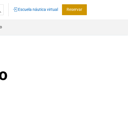
Escuela náutica virtual
Reservar
co
o