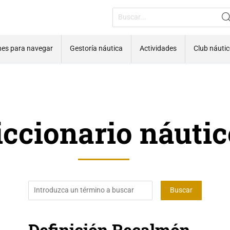
nes para navegar
Gestoría náutica
Actividades
Club náuti
iccionario náutic
Definición Recalmón