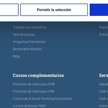
Escuela náutica virtual
Práct
Permitir la selección
Contacta con Cenáutica
Práct
Historia de Cenáutica
Práct
Trabaja con Cenáutica
Práct
Sala de prensa
Prácti
Preguntas frecuentes
Diccionario Náutico
Blog
Cursos complementarios
Serv
Prácticas de radio para PNB
Alquil
Prácticas de radio para PER
Club 
Cursos de la Royal Yachting Association
Club 
Cursos de buceo PADI
Contr