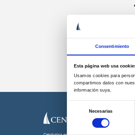
Recib
Consentimiento
Esta página web usa cookie
Usamos cookies para personal
compartimos datos con nuestr
información suya.
Selección
Necesarias
de
consentimiento
Cenáutica es la escuela náutica lider en España.