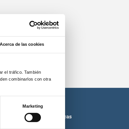
os.
Acerca de las cookies
r el tráfico. También
eden combinarlos con otra
Marketing
ticas de titulaciones náuticas
icas de PNB