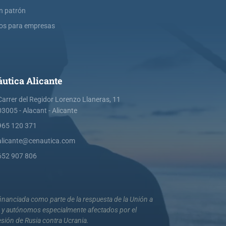
ín patrón
os para empresas
utica Alicante
Carrer del Regidor Lorenzo Llaneras, 11
03005 - Alacant - Alicante
965 120 371
alicante@cenautica.com
652 907 806
nanciada como parte de la respuesta de la Unión a
s y autónomos especialmente afectados por el
esión de Rusia contra Ucrania.