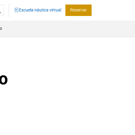
Escuela náutica virtual
Reservar
co
o