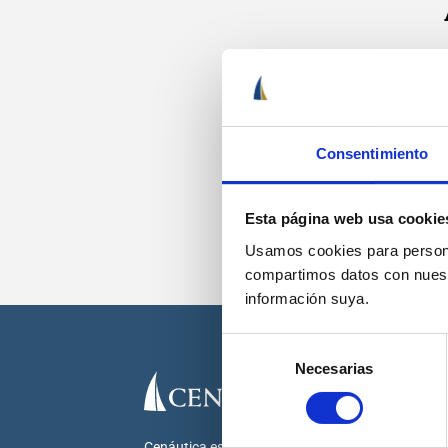
Recib
Consentimiento
Esta página web usa cookie
Usamos cookies para personal
compartimos datos con nuestr
información suya.
Selección
Necesarias
de
consentimiento
Cenáutica es la escuela náutica lider en España.