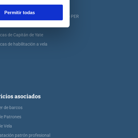
icas de PER
Permitir todas
icas de ampliación de atribuciones de PER
icas de Patrón de Yate
icas de Capitán de Yate
cas de habilitación a vela
icios asociados
er de barcos
de Patrones
de Vela
atación patrón profesional