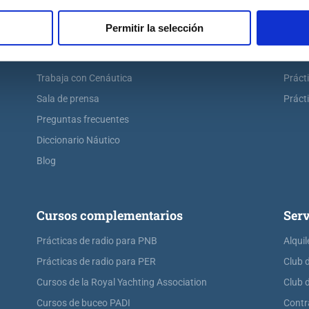
Escuela náutica virtual
Práct
Permitir la selección
Contacta con Cenáutica
Práct
Historia de Cenáutica
Práct
Trabaja con Cenáutica
Práct
Sala de prensa
Prácti
Preguntas frecuentes
Diccionario Náutico
Blog
Cursos complementarios
Serv
Prácticas de radio para PNB
Alquil
Prácticas de radio para PER
Club 
Cursos de la Royal Yachting Association
Club 
Cursos de buceo PADI
Contr