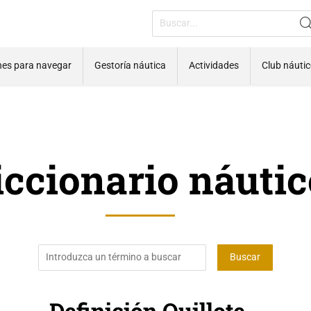
nes para navegar
Gestoría náutica
Actividades
Club náuti
iccionario náutic
Definición Quillote