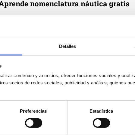
Aprende nomenclatura náutica gratis
e cada día en tu correo tres definiciones de términos náutic
Email
*
Detalles
Suscribirme
Acepto
política de privacidad
de Cenautica y
términos del
s
servicio
y
privacidad
de Google reCaptcha
izar contenido y anuncios, ofrecer funciones sociales y analiza
os socios de redes sociales, publicidad y análisis, quienes pu
Preferencias
Estadística
Cenáutica
Prác
Escuela náutica
Práct