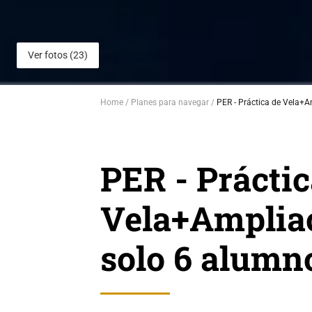
Ver fotos (23)
Home
Planes para navegar
PER - Práctica de Vela+A
PER - Práctic
Vela+Ampliac
solo 6 alumn