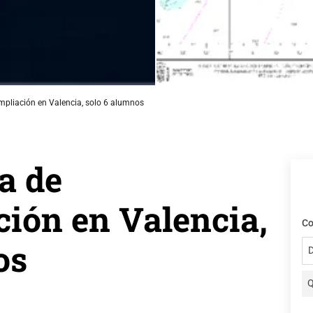
mpliación en Valencia, solo 6 alumnos
a de
ión en Valencia,
Co
os
D
Q