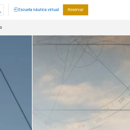
Escuela náutica virtual
Reservar
co