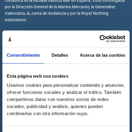
Cenáutica es la escuela náutica lider en España. Está homologada
por la Dirección General de la Marina Mercante, la Generalitat
Valenciana, la Junta de Andalucía y por la Royal Yachting
Association.
Cenáutica
Consentimiento
Detalles
Acerca de las cookies
Escuela náutica
Escuela náutica virtual
Esta página web usa cookies
Contacta con Cenáutica
Usamos cookies para personalizar contenido y anuncios,
Historia de Cenáutica
ofrecer funciones sociales y analizar el tráfico. También
Trabaja con Cenáutica
compartimos datos con nuestros socios de redes
Sala de prensa
sociales, publicidad y análisis, quienes pueden
combinarlos con otra información suya.
Preguntas frecuentes
Diccionario Náutico