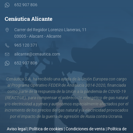
652 907 806
Cenáutica Alicante
Carrer del Regidor Lorenzo Llaneras, 11
03005 - Alacant - Alicante
965 120 371
alicante@cenautica.com
652 907 806
Cenáutica S.A. ha recibido una ayuda de la Unión Europea con cargo
al Programa Operativo FEDER de Andalucía 2014-2020, financiada
como parte de la respuesta de la Unión a la pandemia de COVID-19
(REACT-UE), para compensar el sobrecoste energético de gas natural
y/o electricidad a pymes y autónomos especialmente afectados por el
incremento de los precios del gas natural y la electricidad provocados
por el impacto de la guerra de agresión de Rusia contra Ucrania.
Aviso legal
|
Política de cookies
|
Condiciones de venta
|
Política de