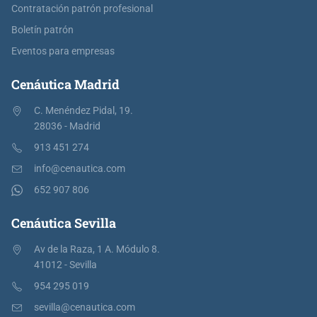
Contratación patrón profesional
Boletín patrón
Eventos para empresas
Cenáutica Madrid
C. Menéndez Pidal, 19.
28036 - Madrid
913 451 274
info@cenautica.com
652 907 806
Cenáutica Sevilla
Av de la Raza, 1 A. Módulo 8.
41012 - Sevilla
954 295 019
sevilla@cenautica.com