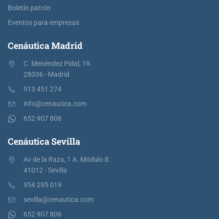
Boletín patrón
Eventos para empresas
Cenáutica Madrid
C. Menéndez Pidal, 19.
28036 - Madrid
913 451 274
info@cenautica.com
652 907 806
Cenáutica Sevilla
Av de la Raza, 1 A. Módulo 8.
41012 - Sevilla
954 295 019
sevilla@cenautica.com
652 907 806