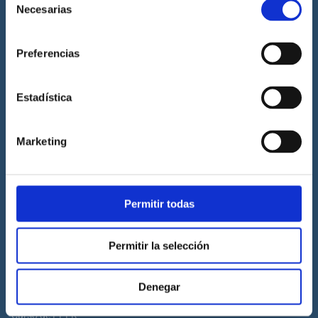
Necesarias
de
Prácticas de titulaciones náuticas
consentimiento
Prácticas de PNB
Preferencias
Prácticas de PER
Prácticas de ampliación de atribuciones de PER
Estadística
Prácticas de Patrón de Yate
Prácticas de Capitán de Yate
Marketing
Prácticas de habilitación a vela
Titulaciones náuticas
Permitir todas
Curso de Licencia de Navegación
Curso de PNB
Permitir la selección
Curso de PER
Curso de Patrón de Yate
Denegar
Curso de Capitán de Yate
Curso de PPER