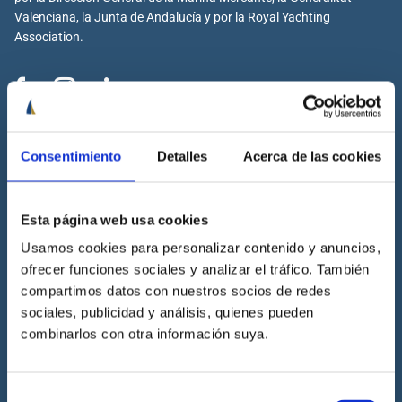
Valenciana, la Junta de Andalucía y por la Royal Yachting
Association.
Cenáutica
Consentimiento
Detalles
Acerca de las cookies
Escuela náutica
Escuela náutica virtual
Esta página web usa cookies
Contacta con Cenáutica
Historia de Cenáutica
Usamos cookies para personalizar contenido y anuncios,
ofrecer funciones sociales y analizar el tráfico. También
Trabaja con Cenáutica
compartimos datos con nuestros socios de redes
Sala de prensa
sociales, publicidad y análisis, quienes pueden
Preguntas frecuentes
combinarlos con otra información suya.
Diccionario Náutico
Blog
Selección