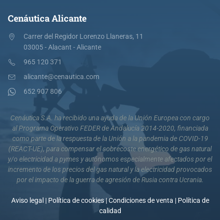
Cenáutica Alicante
Carrer del Regidor Lorenzo Llaneras, 11
03005 - Alacant - Alicante
965 120 371
alicante@cenautica.com
652 907 806
Cenáutica S.A. ha recibido una ayuda de la Unión Europea con cargo
al Programa Operativo FEDER de Andalucía 2014-2020, financiada
como parte de la respuesta de la Unión a la pandemia de COVID-19
(REACT-UE), para compensar el sobrecoste energético de gas natural
y/o electricidad a pymes y autónomos especialmente afectados por el
incremento de los precios del gas natural y la electricidad provocados
por el impacto de la guerra de agresión de Rusia contra Ucrania.
Aviso legal
|
Política de cookies
|
Condiciones de venta
|
Política de
calidad