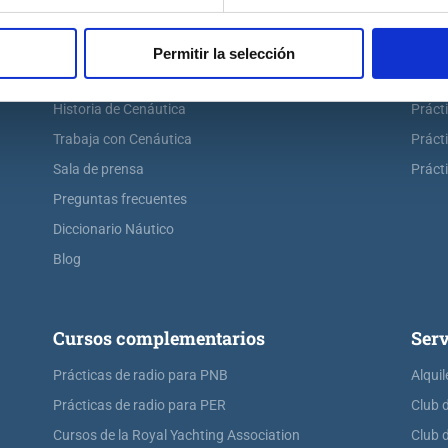
Escuela náutica
Práct
Escuela náutica virtual
Práct
Permitir la selección
Contacta con Cenáutica
Práct
Historia de Cenáutica
Práct
Trabaja con Cenáutica
Práct
Sala de prensa
Prácti
Preguntas frecuentes
Diccionario Náutico
Blog
Cursos complementarios
Serv
Prácticas de radio para PNB
Alquil
Prácticas de radio para PER
Club 
Cursos de la Royal Yachting Association
Club 