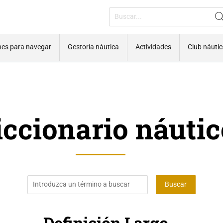
nes para navegar
Gestoría náutica
Actividades
Club náuti
iccionario náutic
Definición Largo