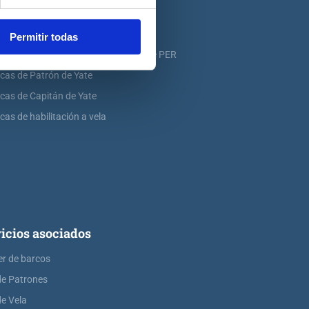
icas de PNB
icas de PER
Permitir todas
icas de ampliación de atribuciones de PER
icas de Patrón de Yate
icas de Capitán de Yate
cas de habilitación a vela
icios asociados
er de barcos
de Patrones
de Vela