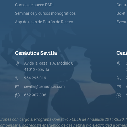
Cursos de buceo PADI
Contr
Seminarios y cursos monográficos
Bolet
App de tests de Patrón de Recreo
Event
Cenáutica Sevilla
Cená
Av de la Raza, 1 A. Módulo 8.
41012 - Sevilla
954 295 019
sevilla@cenautica.com
652 907 806
 Europea con cargo al Programa Operativo FEDER de Andalucía 2014-2020, fi
mpensar el sobrecoste energético de gas natural y/o electricidad a pyme