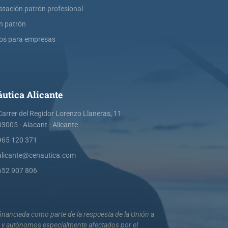
atación patrón profesional
ín patrón
os para empresas
utica Alicante
Carrer del Regidor Lorenzo Llaneras, 11
03005 - Alacant - Alicante
965 120 371
alicante@cenautica.com
652 907 806
nanciada como parte de la respuesta de la Unión a
s y autónomos especialmente afectados por el