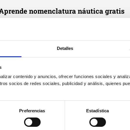
Aprende nomenclatura náutica gratis
e cada día en tu correo tres definiciones de términos náutic
Email
*
Detalles
Suscribirme
Acepto
política de privacidad
de Cenautica y
términos del
s
servicio
y
privacidad
de Google reCaptcha
izar contenido y anuncios, ofrecer funciones sociales y analiza
os socios de redes sociales, publicidad y análisis, quienes pu
Preferencias
Estadística
Cenáutica
Prác