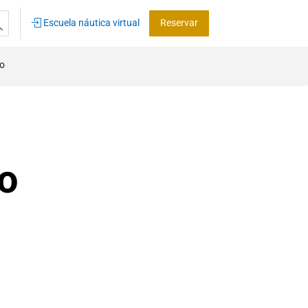
Escuela náutica virtual
Reservar
co
o