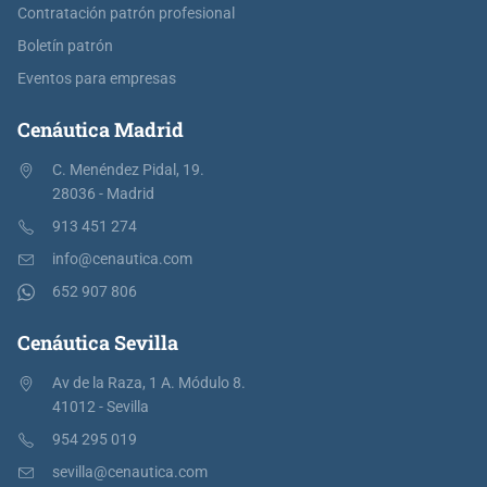
Contratación patrón profesional
Boletín patrón
Eventos para empresas
Cenáutica Madrid
C. Menéndez Pidal, 19.
28036 - Madrid
913 451 274
info@cenautica.com
652 907 806
Cenáutica Sevilla
Av de la Raza, 1 A. Módulo 8.
41012 - Sevilla
954 295 019
sevilla@cenautica.com