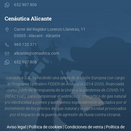
652 907 806
Cenáutica Alicante
Carrer del Regidor Lorenzo Llaneras, 11
03005 - Alacant - Alicante
965 120 371
alicante@cenautica.com
652 907 806
Cenáutica S.A. ha recibido una ayuda de la Unión Europea con cargo
al Programa Operativo FEDER de Andalucía 2014-2020, financiada
como parte de la respuesta de la Unión a la pandemia de COVID-19
(REACT-UE), para compensar el sobrecoste energético de gas natural
y/o electricidad a pymes y autónomos especialmente afectados por el
incremento de los precios del gas natural y la electricidad provocados
por el impacto de la guerra de agresión de Rusia contra Ucrania.
Aviso legal
|
Política de cookies
|
Condiciones de venta
|
Política de