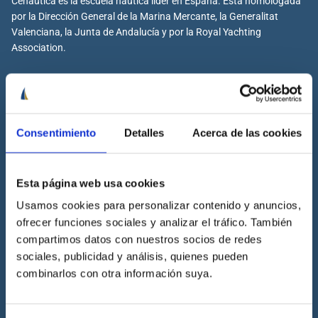
Cenáutica es la escuela náutica lider en España. Está homologada
por la Dirección General de la Marina Mercante, la Generalitat
Valenciana, la Junta de Andalucía y por la Royal Yachting
Association.
Cenáutica
Consentimiento
Detalles
Acerca de las cookies
Escuela náutica
Escuela náutica virtual
Esta página web usa cookies
Contacta con Cenáutica
Usamos cookies para personalizar contenido y anuncios,
Historia de Cenáutica
ofrecer funciones sociales y analizar el tráfico. También
Trabaja con Cenáutica
compartimos datos con nuestros socios de redes
Sala de prensa
sociales, publicidad y análisis, quienes pueden
combinarlos con otra información suya.
Preguntas frecuentes
Diccionario Náutico