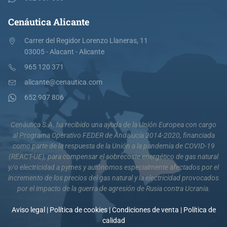
Cenáutica Alicante
Carrer del Regidor Lorenzo Llaneras, 11
03005 - Alacant - Alicante
965 120 371
alicante@cenautica.com
652 907 806
Cenáutica S.A. ha recibido una ayuda de la Unión Europea con cargo
al Programa Operativo FEDER de Andalucía 2014-2020, financiada
como parte de la respuesta de la Unión a la pandemia de COVID-19
(REACT-UE), para compensar el sobrecoste energético de gas natural
y/o electricidad a pymes y autónomos especialmente afectados por el
incremento de los precios del gas natural y la electricidad provocados
por el impacto de la guerra de agresión de Rusia contra Ucrania.
Aviso legal
|
Política de cookies
|
Condiciones de venta
|
Política de
calidad