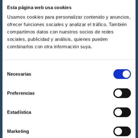
por la Dirección General de la Marina Mercante, la Generalitat
Esta página web usa cookies
Valenciana, la Junta de Andalucía y por la Royal Yachting
Association.
Usamos cookies para personalizar contenido y anuncios,
ofrecer funciones sociales y analizar el tráfico. También
compartimos datos con nuestros socios de redes
sociales, publicidad y análisis, quienes pueden
Cenáutica
combinarlos con otra información suya.
Escuela náutica
Selección
Escuela náutica virtual
Necesarias
de
Contacta con Cenáutica
consentimiento
Historia de Cenáutica
Preferencias
Trabaja con Cenáutica
Sala de prensa
Estadística
Preguntas frecuentes
Diccionario Náutico
Marketing
Blog