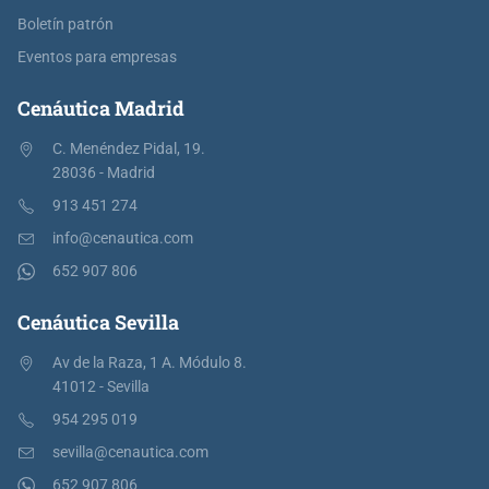
Boletín patrón
Eventos para empresas
Cenáutica Madrid
C. Menéndez Pidal, 19.
28036 - Madrid
913 451 274
info@cenautica.com
652 907 806
Cenáutica Sevilla
Av de la Raza, 1 A. Módulo 8.
41012 - Sevilla
954 295 019
sevilla@cenautica.com
652 907 806