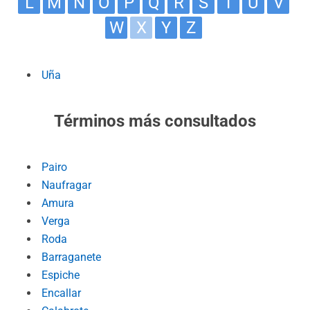
L
M
N
O
P
Q
R
S
T
U
V
W
X
Y
Z
Uña
Términos más consultados
Pairo
Naufragar
Amura
Verga
Roda
Barraganete
Espiche
Encallar