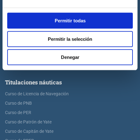
Prácticas de titulaciones náuticas
Permitir todas
Prácticas de PNB
Prácticas de PER
Permitir la selección
Prácticas de ampliación de atribuciones de PER
Prácticas de Patrón de Yate
Denegar
Prácticas de Capitán de Yate
Prácticas de habilitación a vela
Titulaciones náuticas
Curso de Licencia de Navegación
Curso de PNB
Curso de PER
Curso de Patrón de Yate
Curso de Capitán de Yate