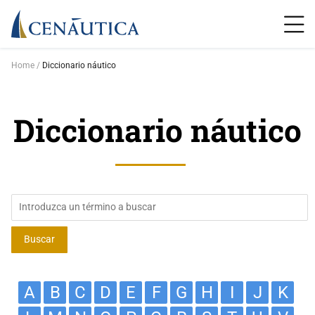
Home
Diccionario náutico
Diccionario náutico
A
B
C
D
E
F
G
H
I
J
K