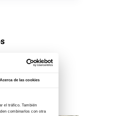
os
barcaciones,
 necesario tener
Acerca de las cookies
rofesional para
mo profesional
r el tráfico. También
eden combinarlos con otra