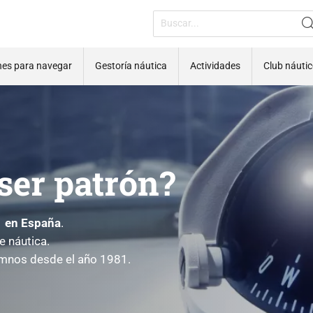
nes para navegar
Gestoría náutica
Actividades
Club náuti
ser patrón?
 en España
.
e náutica.
mnos desde el año 1981.