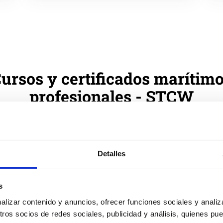
ursos y certificados marítim
profesionales - STCW
trabajar y
ejercer como profesional en el mar
, ya sea en em
 o en cualquiera de los ámbitos marítimos relacionados, es
Detalles
onocimientos y certificados oficiales. Si buscas un curso p
 sector marítimo, es fundamental que elijas un
curso maríti
s
STCW
.
izar contenido y anuncios, ofrecer funciones sociales y analiza
os socios de redes sociales, publicidad y análisis, quienes pu