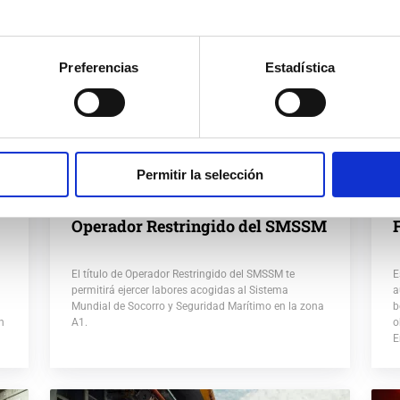
Preferencias
Estadística
Permitir la selección
Operador Restringido del SMSSM
El título de Operador Restringido del SMSSM te
E
permitirá ejercer labores acogidas al Sistema
a
Mundial de Socorro y Seguridad Marítimo en la zona
b
n
A1.
o
E